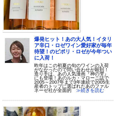
爆発ヒット！あの大人気！イタリ
ア辛口・ロゼワイン愛好家が毎年
待望！のピポリ・ロゼが今年つい
に入荷！
昨年はこの初夏の旬のワインの入荷
がなかったので問い合わせが殺到！
造り手は、あの人気漫画『神の雫』
にも登場！あのルカ・マローニ誌で
2005～2007年まで3年連続で2005生
産者のトップに選ばれたあのファル
ネーゼ社が全面的
≫続きを読む