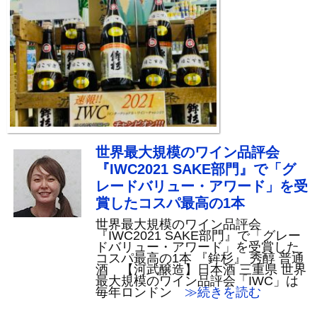
世界最大規模のワイン品評会
『IWC2021 SAKE部門』で「グ
レードバリュー・アワード」を受
賞したコスパ最高の1本
世界最大規模のワイン品評会
『IWC2021 SAKE部門』で「グレー
ドバリュー・アワード」を受賞した
コスパ最高の1本 『鉾杉』 秀醇 普通
酒 【河武醸造】日本酒 三重県 世界
最大規模のワイン品評会「IWC」は
毎年ロンドン
≫続きを読む