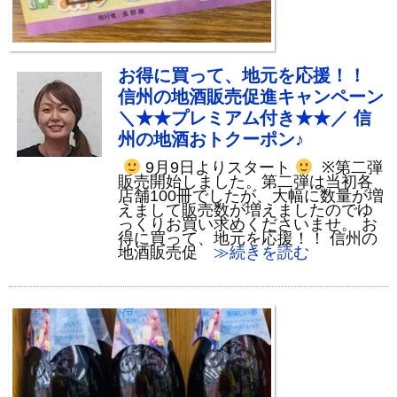
お得に買って、地元を応援！！
信州の地酒販売促進キャンペーン
＼★★プレミアム付き★★／ 信
州の地酒おトクーポン♪
9月9日よりスタート
※第二弾
販売開始しました。第二弾は当初各
店舗100冊でしたが、大幅に数量が増
えまして販売数が増えましたのでゆ
っくりお買い求めくださいませ。 お
得に買って、地元を応援！！ 信州の
地酒販売促
≫続きを読む