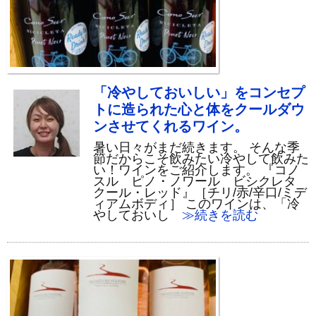
「冷やしておいしい」をコンセプ
トに造られた心と体をクールダウ
ンさせてくれるワイン。
暑い日々がまだ続きます。 そんな季
節だからこそ飲みたい冷やして飲みた
い！ワインをご紹介します。 『コノ
スル ピノ・ノワール ビシクレタ
クール・レッド』［チリ/赤/辛口/ミデ
ィアムボディ］ このワインは、「冷
やしておいし
≫続きを読む