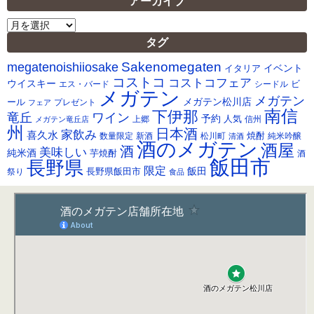
アーカイブ
ア
ー
タグ
カ
Sakenomegaten
megatenoishiiosake
イ
イベント
イタリア
ブ
コストコ
コストコフェア
ウイスキー
ビ
シードル
エス・バード
メガテン
メガテン
メガテン松川店
ール
プレゼント
フェア
南信
下伊那
竜丘
ワイン
予約
人気
メガテン竜丘店
上郷
信州
州
日本酒
家飲み
喜久水
焼酎
純米吟醸
数量限定
新酒
松川町
清酒
酒のメガテン
酒屋
酒
美味しい
純米酒
芋焼酎
酒
飯田市
長野県
限定
長野県飯田市
飯田
祭り
食品