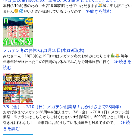
本日(2/10金)雪のため、全店18:00閉店させていただきます。
本日(2/10金)雪のため、全店18:00閉店させていただきます
誠に申し訳ござい
≫続きを読む
ません
だいぶ道が渋滞しているようなので
メガテン冬のお休みは1月18日(水)19日(木)
みなさーん、18日(水)と19日(木)はメガテン冬のお休みになります
毎年、
≫続きを
年末年始が終わったこの2日間のお休みでみんなで研修旅行に行く
読む
7/8（金）～7/10（日）メガテン創業祭！おかげさまで28周年♪
おかげさまでメガテン28周年を迎えます。 7/8（金）～7/10（日）メガテン創
業祭！※チラシはこちらからご覧ください ★創業祭中、5000円ごとに1回くじ
≫続
引き♪はずれなし！ ※事前にお配りしている抽選券も対象ですので、
きを読む