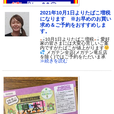
2021年10月1日よりたばこ増税
になります ※お早めのお買い
求め＆ご予約をおすすめしま
す。
10月1日よりたばこ増税
愛好
家の皆さまには大変心苦しいご案
内ですがたばこが値上がります
メガテン全店(メガテン竜丘店
を除く)ではご予約をただいま承
≫続きを読む