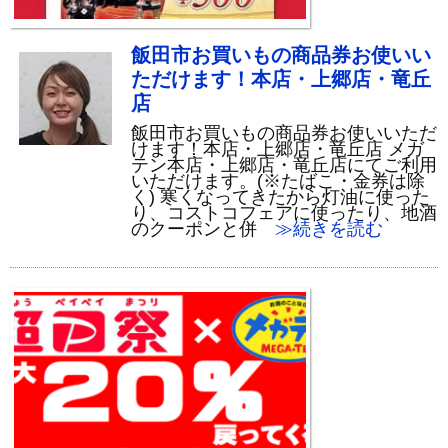
飯田市お買いもの商品券お使いい
ただけます！本店・上郷店・竜丘
店
飯田市お買いもの商品券お使いいただ
けます！本店・上郷店・竜丘店 メガ
テン本店・上郷店・竜丘店にてご利用
いただけます。(※たばこ・金券は除
く) 寒くなってきたから灯油に使った
り、コストコフェアに使ったり、地酒
のクーポンと併
≫続きを読む