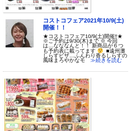
コストコフェア2021年10/9(土)
開催！！
★コストコフェア10/9(土)開催‼★
※ご予約は9/30(木)まで ※ 今回
は…なななんと！！ 新商品が６つ
も予約表に載ってます
■遠州灘
しらすピザ…ふんわり香るしらすの
風味まろやかなモ
≫続きを読む