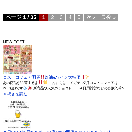
ページ 1 / 35
1
2
3
4
5
次 ›
最後 »
NEW POST
コストコフェア開催
灯油&ワイン大特価
あの商品が入荷するよ
こんにちは！メガテン2月コストコフェアは
2/17(金)です
新商品や人気のチョコレートや日用雑貨などの多数入荷&
≫続きを読む