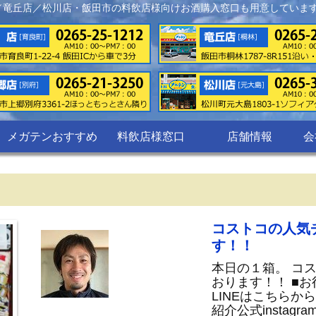
／竜丘店／松川店・飯田市の料飲店様向けお酒購入窓口も用意していま
メガテンおすすめ
料飲店様窓口
店舗情報
会
コストコの人気
す！！
本日の１箱。 コ
おります！！ ■
LINEはこちらか
紹介公式instag