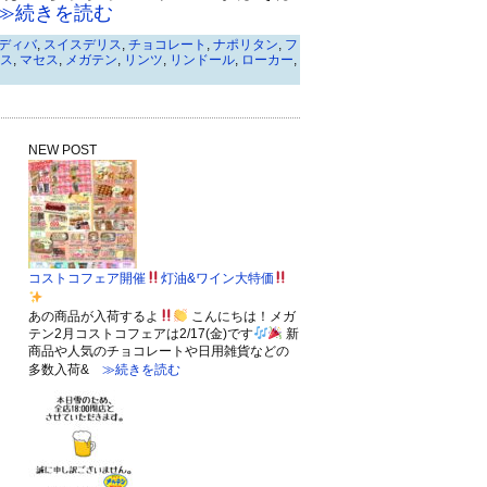
続きを読む
ディバ
,
スイスデリス
,
チョコレート
,
ナポリタン
,
フ
ス
,
マセス
,
メガテン
,
リンツ
,
リンドール
,
ローカー
,
NEW POST
コストコフェア開催
灯油&ワイン大特価
あの商品が入荷するよ
こんにちは！メガ
テン2月コストコフェアは2/17(金)です
新
商品や人気のチョコレートや日用雑貨などの
多数入荷&
≫続きを読む