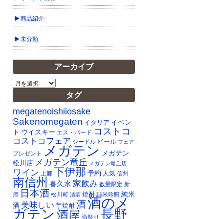
商品紹介
未分類
アーカイブ
ア
ー
タグ
カ
イ
megatenoishiiosake
ブ
Sakenomegaten
イベン
イタリア
コストコ
ト
ウイスキー
エス・バード
コストコフェア
ビール
シードル
フェア
メガテン
メガテン
プレゼント
メガテン竜丘
松川店
メガテン竜丘店
下伊那
ワイン
予約
人気
上郷
信州
南信州
家飲み
喜久水
数量限定
新
日本酒
純米
焼酎
純米吟醸
酒
松川町
清酒
酒のメ
酒
美味しい
酒
芋焼酎
ガテン
長野
酒屋
酒祭り