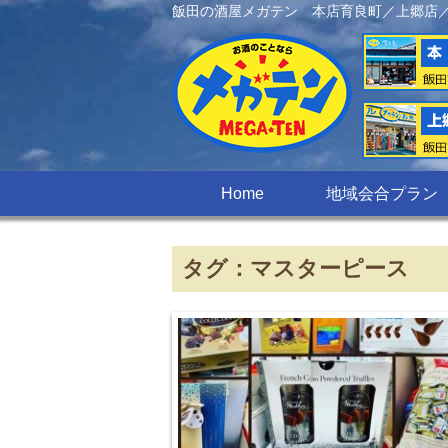
飯田の酒屋メガテン 本店育良町／上郷店
Home
地域会合プラン
タグ：マスターピース