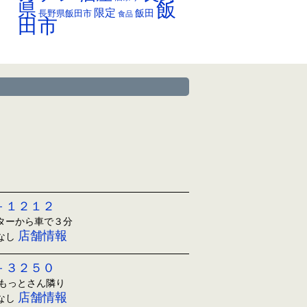
飯
県
限定
長野県飯田市
飯田
食品
田市
－１２１２
ンターから車で３分
店舗情報
日なし
－３２５０
ともっとさん隣り
店舗情報
日なし