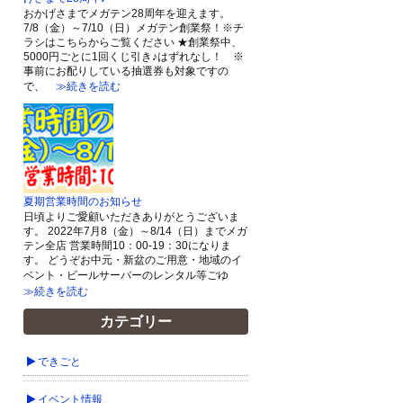
おかげさまでメガテン28周年を迎えます。
7/8（金）～7/10（日）メガテン創業祭！※チ
ラシはこちらからご覧ください ★創業祭中、
5000円ごとに1回くじ引き♪はずれなし！ ※
事前にお配りしている抽選券も対象ですの
で、
≫続きを読む
夏期営業時間のお知らせ
日頃よりご愛顧いただきありがとうございま
す。 2022年7月8（金）～8/14（日）までメガ
テン全店 営業時間10：00-19：30になりま
す。 どうぞお中元・新盆のご用意・地域のイ
ベント・ビールサーバーのレンタル等ごゆ
≫続きを読む
カテゴリー
できごと
イベント情報