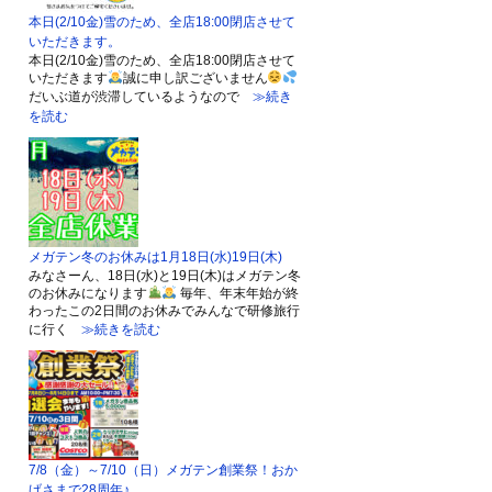
本日(2/10金)雪のため、全店18:00閉店させて
いただきます。
本日(2/10金)雪のため、全店18:00閉店させて
いただきます
誠に申し訳ございません
だいぶ道が渋滞しているようなので
≫続き
を読む
メガテン冬のお休みは1月18日(水)19日(木)
みなさーん、18日(水)と19日(木)はメガテン冬
のお休みになります
毎年、年末年始が終
わったこの2日間のお休みでみんなで研修旅行
に行く
≫続きを読む
7/8（金）～7/10（日）メガテン創業祭！おか
げさまで28周年♪