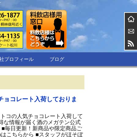
す
社プロフィール
ブログ
チョコレート入荷しておりま
ストコの人気チョコレート入荷して
お得な情報が届く酒のメガテン公式
ら ■毎日更新！新商品や限定商品ご
ramはこちらから ■スタッフがほそぼ