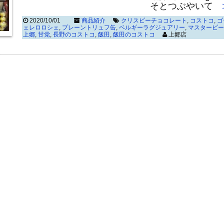
そとつぶやいて
≫
2020/10/01
商品紹介
クリスピーチョコレート
,
コストコ
,
ゴ
ェレロロシェ
,
プレーントリュフ缶
,
ベルギーラグジュアリー
,
マスターピー
上郷
,
甘党
,
長野のコストコ
,
飯田
,
飯田のコストコ
上郷店