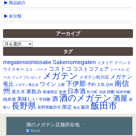
商品紹介
未分類
アーカイブ
ア
ー
タグ
カ
Sakenomegaten
megatenoishiiosake
イ
イベント
イタリア
ブ
コストコ
コストコフェア
ウイスキー
ビ
シードル
エス・バード
メガテン
メガテン
メガテン松川店
ール
プレゼント
フェア
南信
下伊那
竜丘
ワイン
予約
人気
メガテン竜丘店
上郷
信州
州
日本酒
家飲み
喜久水
焼酎
純米吟醸
数量限定
新酒
松川町
清酒
酒のメガテン
酒屋
酒
美味しい
純米酒
芋焼酎
酒
飯田市
長野県
限定
長野県飯田市
飯田
祭り
食品