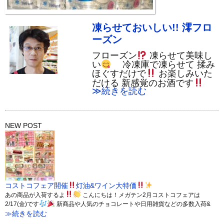
凍らせておいしい!! 澪フロ
ーズン
フローズン
凍らせて美味し
い
冷凍庫で凍らせて 揉み
ほぐすだけで
お楽しみいた
だける 新感覚のお酒です
≫続きを読む
NEW POST
コストコフェア開催
灯油&ワイン大特価
あの商品が入荷するよ
こんにちは！メガテン2月コストコフェアは
2/17(金)です
新商品や人気のチョコレートや日用雑貨などの多数入荷&
≫続きを読む