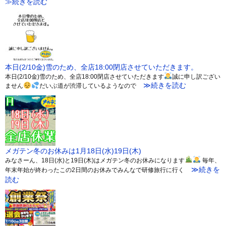
≫続きを読む
本日(2/10金)雪のため、全店18:00閉店させていただきます。
本日(2/10金)雪のため、全店18:00閉店させていただきます
誠に申し訳ござい
≫続きを読む
ません
だいぶ道が渋滞しているようなので
メガテン冬のお休みは1月18日(水)19日(木)
みなさーん、18日(水)と19日(木)はメガテン冬のお休みになります
毎年、
≫続きを
年末年始が終わったこの2日間のお休みでみんなで研修旅行に行く
読む