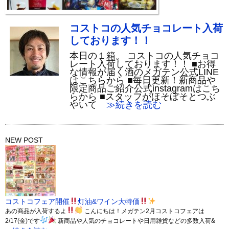
コストコの人気チョコレート入荷
しております！！
本日の１箱。 コストコの人気チョコ
レート入荷しております！！ ■お得
な情報が届く酒のメガテン公式LINE
はこちらから ■毎日更新！新商品や
限定商品ご紹介公式instagramはこち
らから ■スタッフがほそぼそとつぶ
やいて
≫続きを読む
NEW POST
コストコフェア開催
灯油&ワイン大特価
あの商品が入荷するよ
こんにちは！メガテン2月コストコフェアは
2/17(金)です
新商品や人気のチョコレートや日用雑貨などの多数入荷&