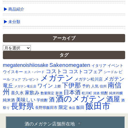
商品紹介
未分類
アーカイブ
ア
ー
タグ
カ
Sakenomegaten
megatenoishiiosake
イ
イベント
イタリア
ブ
コストコ
コストコフェア
ウイスキー
ビ
シードル
エス・バード
メガテン
メガテン
メガテン松川店
ール
プレゼント
フェア
南信
下伊那
竜丘
ワイン
予約
人気
メガテン竜丘店
上郷
信州
州
日本酒
家飲み
喜久水
焼酎
純米吟醸
数量限定
新酒
松川町
清酒
酒のメガテン
酒屋
酒
美味しい
純米酒
芋焼酎
酒
飯田市
長野県
限定
長野県飯田市
飯田
祭り
食品