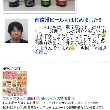
南信州ビールもはじめました‼
こんにちは、竜丘店のよしのりで
す。 最近ビールの紹介が続いてお
りますが、またしてもビールです
暖かくなってくるとどうしても、あ
の香りや苦み、甘みが恋しくなって
しまうんですよね
今回
≫続き
を読む
NEW POST
コストコフェア開催
灯油&ワイン大特価
あの商品が入荷するよ
こんにちは！メガテン2月コストコフェアは
2/17(金)です
新商品や人気のチョコレートや日用雑貨などの多数入荷&