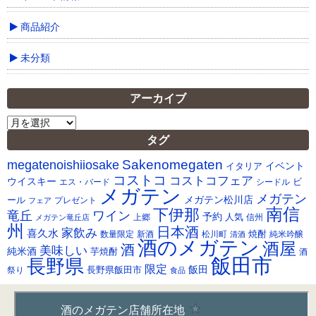
商品紹介
未分類
アーカイブ
ア
ー
タグ
カ
Sakenomegaten
megatenoishiiosake
イ
イベント
イタリア
ブ
コストコ
コストコフェア
ウイスキー
ビ
シードル
エス・バード
メガテン
メガテン
メガテン松川店
ール
プレゼント
フェア
南信
下伊那
竜丘
ワイン
予約
人気
メガテン竜丘店
上郷
信州
州
日本酒
家飲み
喜久水
焼酎
純米吟醸
数量限定
新酒
松川町
清酒
酒のメガテン
酒屋
酒
美味しい
純米酒
芋焼酎
酒
飯田市
長野県
限定
長野県飯田市
飯田
祭り
食品