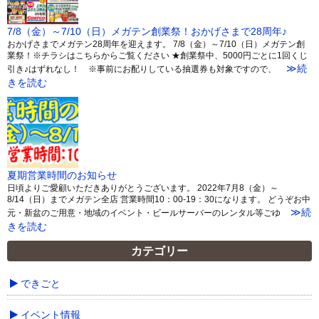
7/8（金）～7/10（日）メガテン創業祭！おかげさまで28周年♪
おかげさまでメガテン28周年を迎えます。 7/8（金）～7/10（日）メガテン創
業祭！※チラシはこちらからご覧ください ★創業祭中、5000円ごとに1回くじ
≫続
引き♪はずれなし！ ※事前にお配りしている抽選券も対象ですので、
きを読む
夏期営業時間のお知らせ
日頃よりご愛顧いただきありがとうございます。 2022年7月8（金）～
8/14（日）までメガテン全店 営業時間10：00-19：30になります。 どうぞお中
≫続
元・新盆のご用意・地域のイベント・ビールサーバーのレンタル等ごゆ
きを読む
カテゴリー
できごと
イベント情報