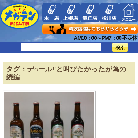
AM10：00～PM7：00 不定休
タグ：デ○ール‼と叫びたかったが為の
続編