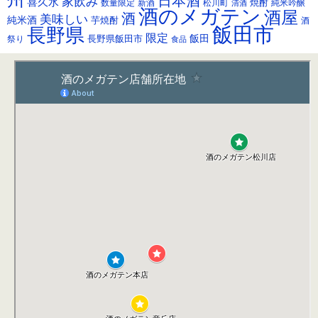
日本酒
家飲み
喜久水
焼酎
純米吟醸
数量限定
新酒
松川町
清酒
酒のメガテン
酒屋
酒
美味しい
純米酒
芋焼酎
酒
飯田市
長野県
限定
長野県飯田市
飯田
祭り
食品