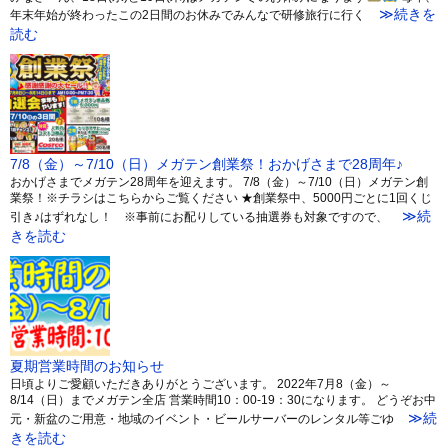
≫続きを
年末年始が終わったこの2日間のお休みでみんなで研修旅行に行く
読む
7/8（金）～7/10（日）メガテン創業祭！おかげさまで28周年♪
おかげさまでメガテン28周年を迎えます。 7/8（金）～7/10（日）メガテン創
業祭！※チラシはこちらからご覧ください ★創業祭中、5000円ごとに1回くじ
≫続
引き♪はずれなし！ ※事前にお配りしている抽選券も対象ですので、
きを読む
夏期営業時間のお知らせ
日頃よりご愛顧いただきありがとうございます。 2022年7月8（金）～
8/14（日）までメガテン全店 営業時間10：00-19：30になります。 どうぞお中
≫続
元・新盆のご用意・地域のイベント・ビールサーバーのレンタル等ごゆ
きを読む