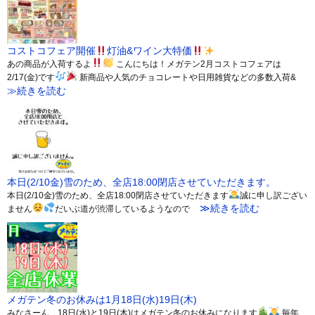
コストコフェア開催
灯油&ワイン大特価
あの商品が入荷するよ
こんにちは！メガテン2月コストコフェアは
2/17(金)です
新商品や人気のチョコレートや日用雑貨などの多数入荷&
≫続きを読む
本日(2/10金)雪のため、全店18:00閉店させていただきます。
本日(2/10金)雪のため、全店18:00閉店させていただきます
誠に申し訳ござい
≫続きを読む
ません
だいぶ道が渋滞しているようなので
メガテン冬のお休みは1月18日(水)19日(木)
みなさーん、18日(水)と19日(木)はメガテン冬のお休みになります
毎年、