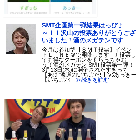
SMT企画第一弾結果はっぴょ
～！！沢山の投票ありがとうござ
いました！酒のメガテンです
今月は参加型【ＳＭＴ投票】イベン
トＬＩＮＥ＠で開催します！♪ 投票し
てお得なクーポンをもらっちゃお
う！酒のメガテン SMT投票第一弾！
3月13日(水)に開催されたすぎっち
【あ!北海道のいちごだ!!】vsあっきー
【いちごバ
≫続きを読む