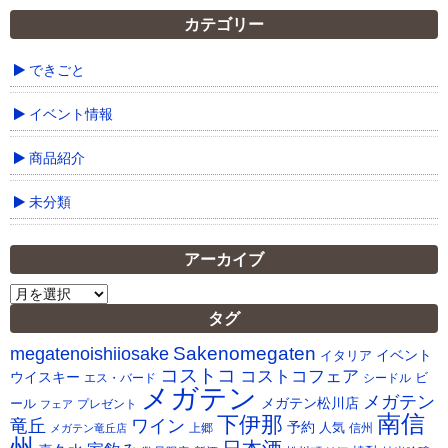
カテゴリー
できごと
イベント情報
商品紹介
未分類
アーカイブ
ア
ー
タグ
カ
Sakenomegaten
megatenoishiiosake
イ
イベント
イタリア
ブ
コストコ
コストコフェア
ウイスキー
ビ
シードル
エス・バード
メガテン
メガテン
メガテン松川店
ール
プレゼント
フェア
南信
下伊那
竜丘
ワイン
予約
人気
メガテン竜丘店
上郷
信州
州