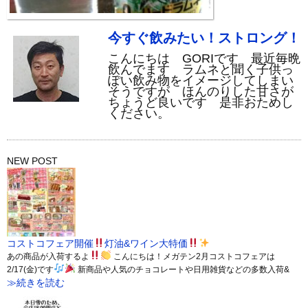
今すぐ飲みたい！ストロング！
こんにちは GORIです 最近毎晩
飲んでます ラムネと聞く子供っ
ぽい飲み物をイメージしてしまい
そうですが ほんのりした甘さが
ちょうど良いです 是非おためし
ください。
NEW POST
コストコフェア開催
灯油&ワイン大特価
あの商品が入荷するよ
こんにちは！メガテン2月コストコフェアは
2/17(金)です
新商品や人気のチョコレートや日用雑貨などの多数入荷&
≫続きを読む