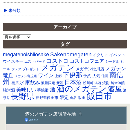
未分類
アーカイブ
ア
ー
タグ
カ
Sakenomegaten
megatenoishiiosake
イ
イベント
イタリア
ブ
コストコ
コストコフェア
ウイスキー
ビ
シードル
エス・バード
メガテン
メガテン
メガテン松川店
ール
プレゼント
フェア
南信
下伊那
竜丘
ワイン
予約
人気
メガテン竜丘店
上郷
信州
州
日本酒
家飲み
喜久水
焼酎
純米吟醸
数量限定
新酒
松川町
清酒
酒のメガテン
酒屋
酒
美味しい
純米酒
芋焼酎
酒
飯田市
長野県
限定
長野県飯田市
飯田
祭り
食品