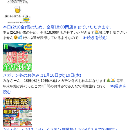
本日(2/10金)雪のため、全店18:00閉店させていただきます。
本日(2/10金)雪のため、全店18:00閉店させていただきます
誠に申し訳ござい
≫続きを読む
ません
だいぶ道が渋滞しているようなので
メガテン冬のお休みは1月18日(水)19日(木)
みなさーん、18日(水)と19日(木)はメガテン冬のお休みになります
毎年、
≫続きを
年末年始が終わったこの2日間のお休みでみんなで研修旅行に行く
読む
7/8（金）～7/10（日）メガテン創業祭！おかげさまで28周年♪