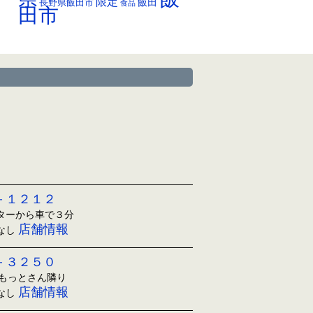
限定
長野県飯田市
飯田
食品
田市
－１２１２
ンターから車で３分
店舗情報
日なし
－３２５０
ともっとさん隣り
店舗情報
日なし