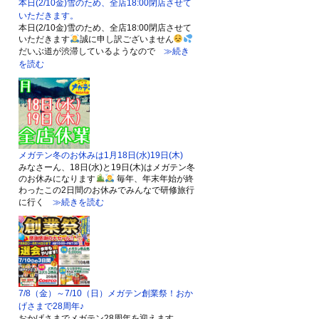
本日(2/10金)雪のため、全店18:00閉店させて
いただきます。
本日(2/10金)雪のため、全店18:00閉店させて
いただきます
誠に申し訳ございません
だいぶ道が渋滞しているようなので
≫続き
を読む
メガテン冬のお休みは1月18日(水)19日(木)
みなさーん、18日(水)と19日(木)はメガテン冬
のお休みになります
毎年、年末年始が終
わったこの2日間のお休みでみんなで研修旅行
に行く
≫続きを読む
7/8（金）～7/10（日）メガテン創業祭！おか
げさまで28周年♪
おかげさまでメガテン28周年を迎えます。