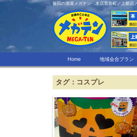
飯田の酒屋メガテン 本店育良町／上郷店
Home
地域会合プラン
タグ：コスプレ