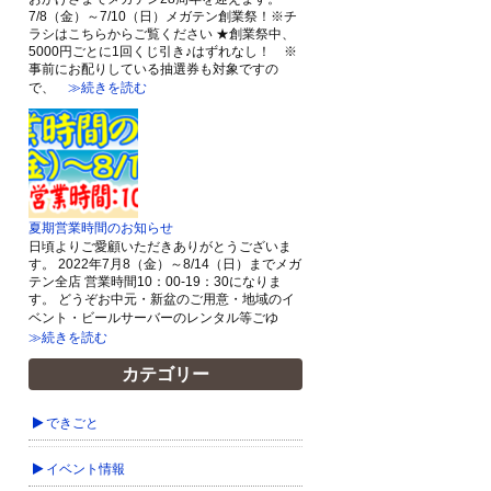
7/8（金）～7/10（日）メガテン創業祭！※チ
ラシはこちらからご覧ください ★創業祭中、
5000円ごとに1回くじ引き♪はずれなし！ ※
事前にお配りしている抽選券も対象ですの
で、
≫続きを読む
夏期営業時間のお知らせ
日頃よりご愛顧いただきありがとうございま
す。 2022年7月8（金）～8/14（日）までメガ
テン全店 営業時間10：00-19：30になりま
す。 どうぞお中元・新盆のご用意・地域のイ
ベント・ビールサーバーのレンタル等ごゆ
≫続きを読む
カテゴリー
できごと
イベント情報