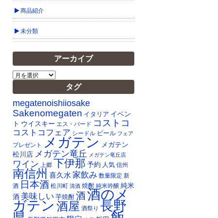
商品紹介
未分類
アーカイブ
ア
ー
タグ
カ
イ
megatenoishiiosake
ブ
Sakenomegaten
イベン
イタリア
コストコ
ト
ウイスキー
エス・バード
コストコフェア
ビール
シードル
フェア
メガテン
メガテン
プレゼント
メガテン竜丘
松川店
メガテン竜丘店
下伊那
ワイン
予約
人気
上郷
信州
南信州
家飲み
喜久水
数量限定
新
日本酒
純米
焼酎
純米吟醸
酒
松川町
清酒
酒のメ
酒
美味しい
酒
芋焼酎
ガテン
長野
酒屋
酒祭り
飯
県