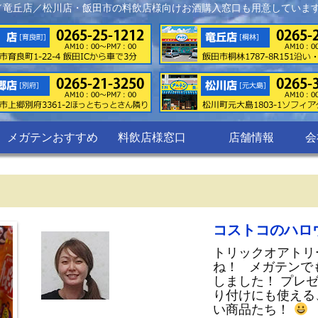
／竜丘店／松川店・飯田市の料飲店様向けお酒購入窓口も用意していま
メガテンおすすめ
料飲店様窓口
店舗情報
会
コストコのハロ
トリックオアトリ
ね！ メガテンで
しました！ プレ
り付けにも使える
い商品たち！