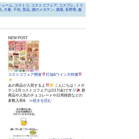
チューム
,
コストコ
,
コストコフェア
,
コスプレ
,
トリ
気
,
大量
,
子供
,
景品
,
酒のメガテン
,
酒屋
,
長野県
,
飯
NEW POST
コストコフェア開催
灯油&ワイン大特価
あの商品が入荷するよ
こんにちは！メガ
テン2月コストコフェアは2/17(金)です
新
商品や人気のチョコレートや日用雑貨などの
多数入荷&
≫続きを読む