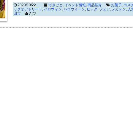
2020/10/22
できごと
,
イベント情報
,
商品紹介
お菓子
,
コス
ックオアトリート
,
ハロウィン
,
ハロウィーン
,
ビッグ
,
フェア
,
メガテン
,
人
田市
きび