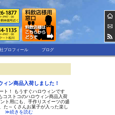
す
社プロフィール
ブログ
ウィン商品入荷しました！
ート！ もうすぐハロウィンです
もコストコのハロウィン商品入荷
ゼント用にも、手作りスイーツの盛
、た～くさんお菓子が入った楽し
≫続きを読む