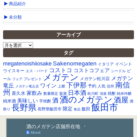
商品紹介
未分類
アーカイブ
ア
ー
タグ
カ
Sakenomegaten
megatenoishiiosake
イ
イベント
イタリア
ブ
コストコ
コストコフェア
ウイスキー
ビ
シードル
エス・バード
メガテン
メガテン
メガテン松川店
ール
プレゼント
フェア
南信
下伊那
竜丘
ワイン
予約
人気
メガテン竜丘店
上郷
信州
州
日本酒
家飲み
喜久水
焼酎
純米吟醸
数量限定
新酒
松川町
清酒
酒のメガテン
酒屋
酒
美味しい
純米酒
芋焼酎
酒
飯田市
長野県
限定
長野県飯田市
飯田
祭り
食品