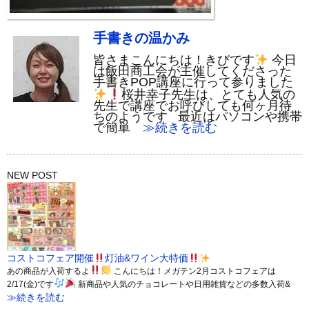
手書きの温かみ
皆さまこんにちは！きびです
今日
は飯田商工会が主催してくださった
手書きPOP講座に行って参りました
桜井幸子先生は、とても人気の
先生で講座でお呼びしても何ヶ月待
ちのようです 最近はパソコンや携帯
で簡単
≫続きを読む
NEW POST
コストコフェア開催
灯油&ワイン大特価
あの商品が入荷するよ
こんにちは！メガテン2月コストコフェアは
2/17(金)です
新商品や人気のチョコレートや日用雑貨などの多数入荷&
≫続きを読む