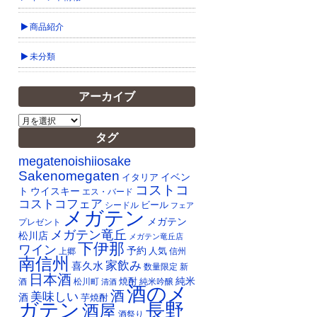
商品紹介
未分類
アーカイブ
ア
ー
タグ
カ
イ
megatenoishiiosake
ブ
Sakenomegaten
イベン
イタリア
コストコ
ト
ウイスキー
エス・バード
コストコフェア
ビール
シードル
フェア
メガテン
メガテン
プレゼント
メガテン竜丘
松川店
メガテン竜丘店
下伊那
ワイン
予約
人気
上郷
信州
南信州
家飲み
喜久水
数量限定
新
日本酒
純米
焼酎
純米吟醸
酒
松川町
清酒
酒のメ
酒
美味しい
酒
芋焼酎
ガテン
長野
酒屋
酒祭り