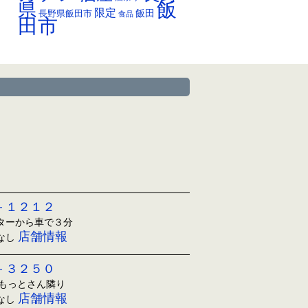
飯
県
限定
長野県飯田市
飯田
食品
田市
－１２１２
ンターから車で３分
店舗情報
日なし
－３２５０
ともっとさん隣り
店舗情報
日なし