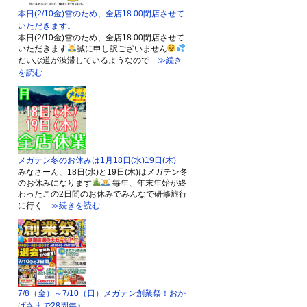
本日(2/10金)雪のため、全店18:00閉店させて
いただきます。
本日(2/10金)雪のため、全店18:00閉店させて
いただきます
誠に申し訳ございません
だいぶ道が渋滞しているようなので
≫続き
を読む
メガテン冬のお休みは1月18日(水)19日(木)
みなさーん、18日(水)と19日(木)はメガテン冬
のお休みになります
毎年、年末年始が終
わったこの2日間のお休みでみんなで研修旅行
に行く
≫続きを読む
7/8（金）～7/10（日）メガテン創業祭！おか
げさまで28周年♪