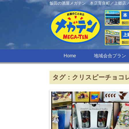
飯田の酒屋メガテン 本店育良町／上郷店
Home
地域会合プラン
タグ：クリスピーチョコ