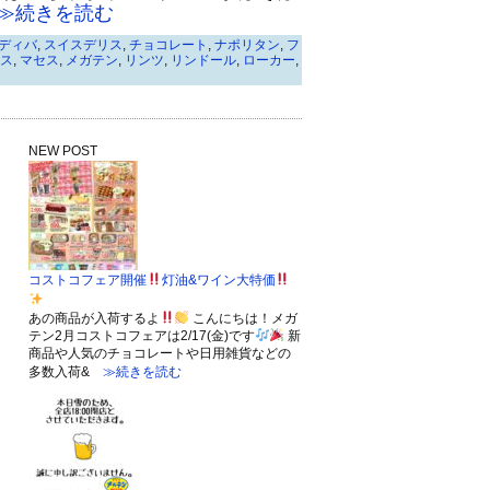
続きを読む
ディバ
,
スイスデリス
,
チョコレート
,
ナポリタン
,
フ
ス
,
マセス
,
メガテン
,
リンツ
,
リンドール
,
ローカー
,
NEW POST
コストコフェア開催
灯油&ワイン大特価
あの商品が入荷するよ
こんにちは！メガ
テン2月コストコフェアは2/17(金)です
新
商品や人気のチョコレートや日用雑貨などの
多数入荷&
≫続きを読む