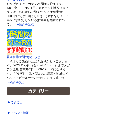
おかげさまでメガテン28周年を迎えます。
7/8（金）～7/10（日）メガテン創業祭！※チ
ラシはこちらからご覧ください ★創業祭中、
5000円ごとに1回くじ引き♪はずれなし！ ※
事前にお配りしている抽選券も対象ですの
で、
≫続きを読む
夏期営業時間のお知らせ
日頃よりご愛顧いただきありがとうございま
す。 2022年7月8（金）～8/14（日）までメガ
テン全店 営業時間10：00-19：30になりま
す。 どうぞお中元・新盆のご用意・地域のイ
ベント・ビールサーバーのレンタル等ごゆ
≫続きを読む
カテゴリー
できごと
イベント情報