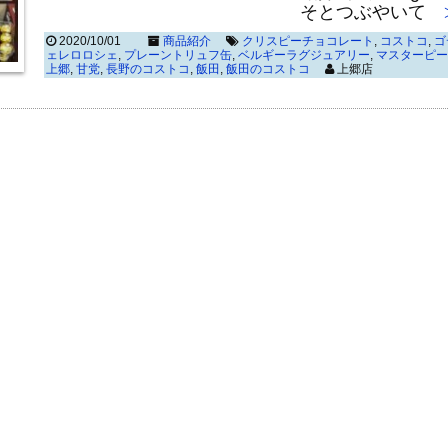
そとつぶやいて
≫
2020/10/01
商品紹介
クリスピーチョコレート
,
コストコ
,
ゴ
ェレロロシェ
,
プレーントリュフ缶
,
ベルギーラグジュアリー
,
マスターピー
上郷
,
甘党
,
長野のコストコ
,
飯田
,
飯田のコストコ
上郷店