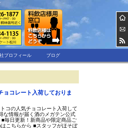
す
社プロフィール
ブログ
チョコレート入荷しておりま
ストコの人気チョコレート入荷して
お得な情報が届く酒のメガテン公式
ら ■毎日更新！新商品や限定商品ご
ramはこちらから ■スタッフがほそぼ