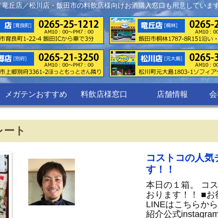
／竜丘店／松川店・飯田市の料飲店様向けお酒購入窓口も用意していま
メガテンおすすめ
料飲店様窓口
店舗情報
会
レート
コストコの人気
す！！
本日の１箱。 コ
おります！！ ■
LINEはこちらか
紹介公式instag