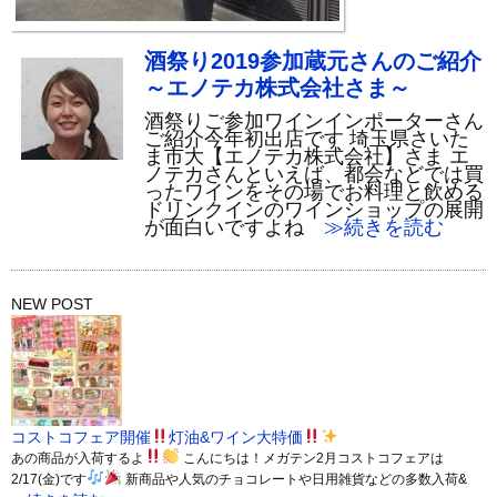
酒祭り2019参加蔵元さんのご紹介
～エノテカ株式会社さま～
酒祭りご参加ワインインポーターさん
ご紹介今年初出店です 埼玉県さいた
ま市大【エノテカ株式会社】さま エ
ノテカさんといえば、都会などでは買
ったワインをその場でお料理と飲める
ドリンクインのワインショップの展開
が面白いですよね
≫続きを読む
NEW POST
コストコフェア開催
灯油&ワイン大特価
あの商品が入荷するよ
こんにちは！メガテン2月コストコフェアは
2/17(金)です
新商品や人気のチョコレートや日用雑貨などの多数入荷&