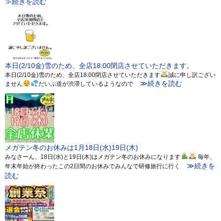
≫続きを読む
本日(2/10金)雪のため、全店18:00閉店させていただきます。
本日(2/10金)雪のため、全店18:00閉店させていただきます
誠に申し訳ござい
≫続きを読む
ません
だいぶ道が渋滞しているようなので
メガテン冬のお休みは1月18日(水)19日(木)
みなさーん、18日(水)と19日(木)はメガテン冬のお休みになります
毎年、
≫続きを
年末年始が終わったこの2日間のお休みでみんなで研修旅行に行く
読む