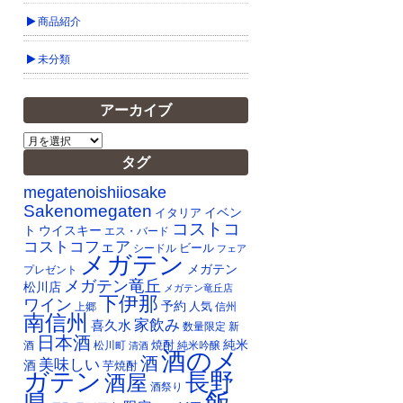
商品紹介
未分類
アーカイブ
ア
ー
タグ
カ
イ
megatenoishiiosake
ブ
Sakenomegaten
イベン
イタリア
コストコ
ト
ウイスキー
エス・バード
コストコフェア
ビール
シードル
フェア
メガテン
メガテン
プレゼント
メガテン竜丘
松川店
メガテン竜丘店
下伊那
ワイン
予約
人気
上郷
信州
南信州
家飲み
喜久水
数量限定
新
日本酒
純米
焼酎
純米吟醸
酒
松川町
清酒
酒のメ
酒
美味しい
酒
芋焼酎
ガテン
長野
酒屋
酒祭り
飯