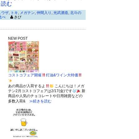
読む
ュウザ
,
トキ
,
メガテン
,
仲間入り
,
光武酒造
,
北斗の
比べ
きび
NEW POST
コストコフェア開催
灯油&ワイン大特価
あの商品が入荷するよ
こんにちは！メガ
テン2月コストコフェアは2/17(金)です
新
商品や人気のチョコレートや日用雑貨などの
多数入荷&
≫続きを読む