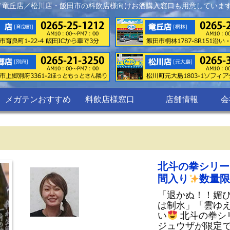
／竜丘店／松川店・飯田市の料飲店様向けお酒購入窓口も用意していま
メガテンおすすめ
料飲店様窓口
店舗情報
会
北斗の拳シリー
間入り
数量限
「退かぬ！！媚
は制水」「雲ゆ
い
北斗の拳シ
ジュウザが限定