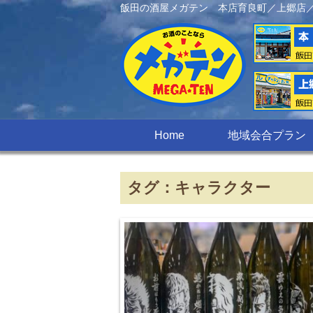
飯田の酒屋メガテン 本店育良町／上郷店
Home
地域会合プラン
タグ：キャラクター