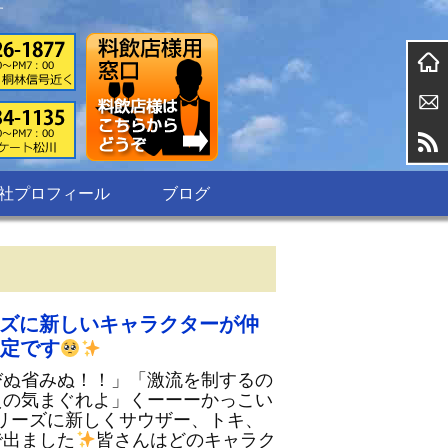
す
社プロフィール
ブログ
ズに新しいキャラクターが仲
定です
びぬ省みぬ！！」「激流を制するの
えの気まぐれよ」くーーーかっこい
リーズに新しくサウザー、トキ、
で出ました
皆さんはどのキャラク