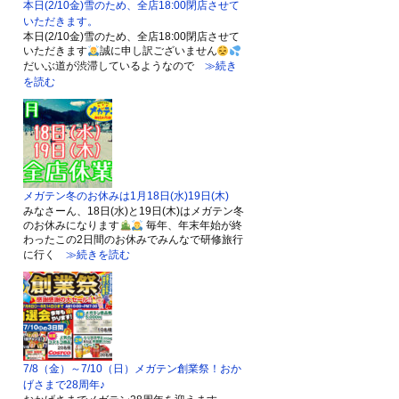
本日(2/10金)雪のため、全店18:00閉店させて
いただきます。
本日(2/10金)雪のため、全店18:00閉店させて
いただきます
誠に申し訳ございません
だいぶ道が渋滞しているようなので
≫続き
を読む
メガテン冬のお休みは1月18日(水)19日(木)
みなさーん、18日(水)と19日(木)はメガテン冬
のお休みになります
毎年、年末年始が終
わったこの2日間のお休みでみんなで研修旅行
に行く
≫続きを読む
7/8（金）～7/10（日）メガテン創業祭！おか
げさまで28周年♪