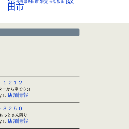
県
限定
長野県飯田市
飯田
食品
田市
－１２１２
ンターから車で３分
店舗情報
日なし
－３２５０
ともっとさん隣り
店舗情報
日なし