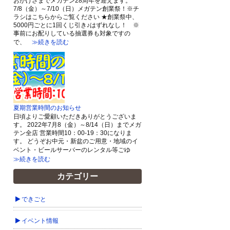
おかげさまでメガテン28周年を迎えます。
7/8（金）～7/10（日）メガテン創業祭！※チ
ラシはこちらからご覧ください ★創業祭中、
5000円ごとに1回くじ引き♪はずれなし！ ※
事前にお配りしている抽選券も対象ですの
で、
≫続きを読む
夏期営業時間のお知らせ
日頃よりご愛顧いただきありがとうございま
す。 2022年7月8（金）～8/14（日）までメガ
テン全店 営業時間10：00-19：30になりま
す。 どうぞお中元・新盆のご用意・地域のイ
ベント・ビールサーバーのレンタル等ごゆ
≫続きを読む
カテゴリー
できごと
イベント情報