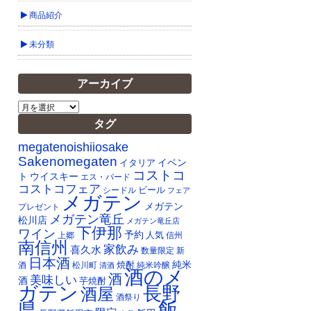
商品紹介
未分類
アーカイブ
ア
ー
タグ
カ
イ
megatenoishiiosake
ブ
Sakenomegaten
イベン
イタリア
コストコ
ト
ウイスキー
エス・バード
コストコフェア
ビール
シードル
フェア
メガテン
メガテン
プレゼント
メガテン竜丘
松川店
メガテン竜丘店
下伊那
ワイン
予約
人気
上郷
信州
南信州
家飲み
喜久水
数量限定
新
日本酒
純米
焼酎
純米吟醸
酒
松川町
清酒
酒のメ
酒
美味しい
酒
芋焼酎
ガテン
長野
酒屋
酒祭り
飯
県