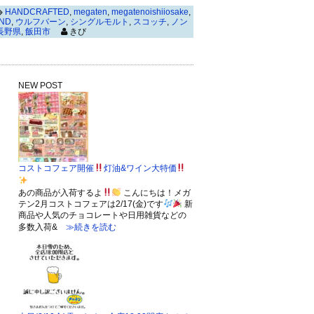
HANDCRAFTED
,
megaten
,
megatenoishiiosake
,
ND
,
ウルフバーン
,
シングルモルト
,
スコッチ
,
ノン
長野県
,
飯田市
きび
NEW POST
コストコフェア開催
灯油&ワイン大特価
あの商品が入荷するよ
こんにちは！メガ
テン2月コストコフェアは2/17(金)です
新
商品や人気のチョコレートや日用雑貨などの
多数入荷&
≫続きを読む