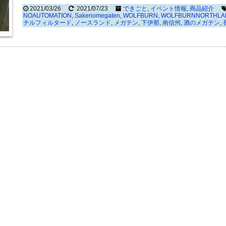
2021/03/26
2021/07/23
できごと
,
イベント情報
,
商品紹介
NOAUTOMATION
,
Sakenomegaten
,
WOLFBURN
,
WOLFBURNNORTHLA
チルフィルタード
,
ノースランド
,
メガテン
,
下伊那
,
南信州
,
酒のメガテン
,