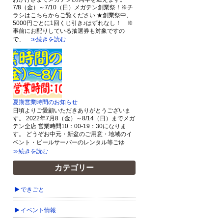
7/8（金）～7/10（日）メガテン創業祭！※チ
ラシはこちらからご覧ください ★創業祭中、
5000円ごとに1回くじ引き♪はずれなし！ ※
事前にお配りしている抽選券も対象ですの
で、
≫続きを読む
夏期営業時間のお知らせ
日頃よりご愛顧いただきありがとうございま
す。 2022年7月8（金）～8/14（日）までメガ
テン全店 営業時間10：00-19：30になりま
す。 どうぞお中元・新盆のご用意・地域のイ
ベント・ビールサーバーのレンタル等ごゆ
≫続きを読む
カテゴリー
できごと
イベント情報