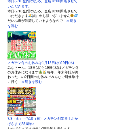
本日(2/10金)雪のため、全店18:00閉店させて
いただきます。
本日(2/10金)雪のため、全店18:00閉店させて
いただきます
誠に申し訳ございません
だいぶ道が渋滞しているようなので
≫続き
を読む
メガテン冬のお休みは1月18日(水)19日(木)
みなさーん、18日(水)と19日(木)はメガテン冬
のお休みになります
毎年、年末年始が終
わったこの2日間のお休みでみんなで研修旅行
に行く
≫続きを読む
7/8（金）～7/10（日）メガテン創業祭！おか
げさまで28周年♪
おかげさまでメガテン28周年を迎えます。