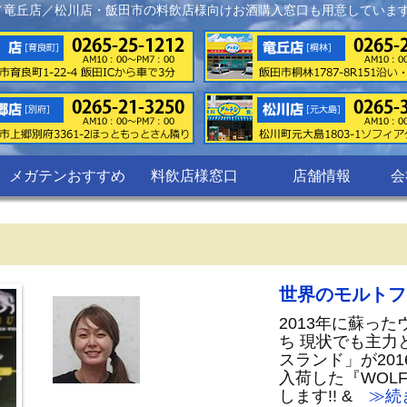
／竜丘店／松川店・飯田市の料飲店様向けお酒購入窓口も用意していま
メガテンおすすめ
料飲店様窓口
店舗情報
会
世界のモルトフ
2013年に蘇っ
ち 現状でも主力
スランド」が20
入荷した『WOLF 
します!! &
≫続