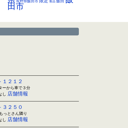
限定
長野県飯田市
飯田
食品
田市
－１２１２
ンターから車で３分
店舗情報
日なし
－３２５０
ともっとさん隣り
店舗情報
日なし