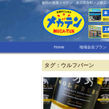
飯田の酒屋メガテン 本店育良町／上郷店
Home
地域会合プラン
タグ：ウルフバーン