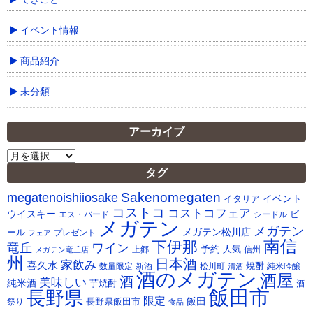
イベント情報
商品紹介
未分類
アーカイブ
ア
ー
タグ
カ
Sakenomegaten
megatenoishiiosake
イ
イベント
イタリア
ブ
コストコ
コストコフェア
ウイスキー
ビ
シードル
エス・バード
メガテン
メガテン
メガテン松川店
ール
プレゼント
フェア
南信
下伊那
竜丘
ワイン
予約
人気
メガテン竜丘店
上郷
信州
州
日本酒
家飲み
喜久水
焼酎
純米吟醸
数量限定
新酒
松川町
清酒
酒のメガテン
酒屋
酒
美味しい
純米酒
芋焼酎
酒
飯田市
長野県
限定
長野県飯田市
飯田
祭り
食品