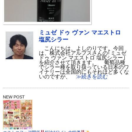
ミュゼ ドゥ ヴァン マエストロ
塩尻シラー
こんにちは、よしのりです。今回
は、株式会社アルプスさんの｢ミュゼ
ドゥ ヴァン マエストロ 塩尻シラー｣
を紹介させて頂きます。 葡萄品種
でシラー種を取り扱っている日本のワ
イナリーは全国的にもそれほど多くな
いのですが、
≫続きを読む
NEW POST