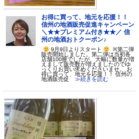
お得に買って、地元を応援！！
信州の地酒販売促進キャンペーン
＼★★プレミアム付き★★／ 信
州の地酒おトクーポン♪
9月9日よりスタート
※第二弾
販売開始しました。第二弾は当初各
店舗100冊でしたが、大幅に数量が増
えまして販売数が増えましたのでゆ
っくりお買い求めくださいませ。 お
得に買って、地元を応援！！ 信州の
地酒販売促
≫続きを読む