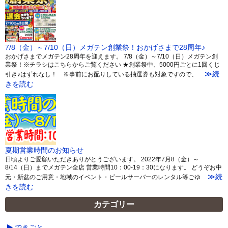
7/8（金）～7/10（日）メガテン創業祭！おかげさまで28周年♪
おかげさまでメガテン28周年を迎えます。 7/8（金）～7/10（日）メガテン創
業祭！※チラシはこちらからご覧ください ★創業祭中、5000円ごとに1回くじ
≫続
引き♪はずれなし！ ※事前にお配りしている抽選券も対象ですので、
きを読む
夏期営業時間のお知らせ
日頃よりご愛顧いただきありがとうございます。 2022年7月8（金）～
8/14（日）までメガテン全店 営業時間10：00-19：30になります。 どうぞお中
≫続
元・新盆のご用意・地域のイベント・ビールサーバーのレンタル等ごゆ
きを読む
カテゴリー
できごと