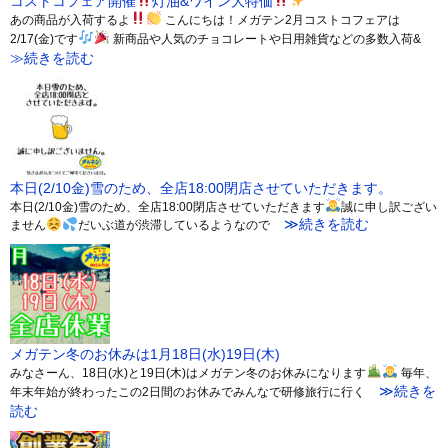
コストコフェア開催
灯油&ワイン大特価
あの商品が入荷するよ
こんにちは！メガテン2月コストコフェアは
2/17(金)です
新商品や人気のチョコレートや日用雑貨などの多数入荷&
≫続きを読む
本日(2/10金)雪のため、全店18:00閉店させていただきます。
本日(2/10金)雪のため、全店18:00閉店させていただきます
誠に申し訳ござい
≫続きを読む
ません
だいぶ道が渋滞しているようなので
メガテン冬のお休みは1月18日(水)19日(木)
みなさーん、18日(水)と19日(木)はメガテン冬のお休みになります
毎年、
≫続きを
年末年始が終わったこの2日間のお休みでみんなで研修旅行に行く
読む