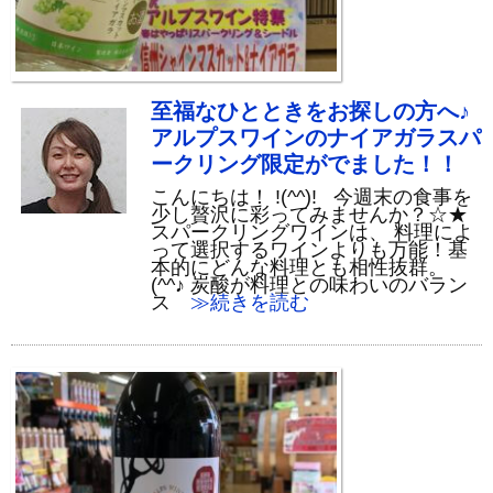
至福なひとときをお探しの方へ♪
アルプスワインのナイアガラスパ
ークリング限定がでました！！
こんにちは！ !(^^)! 今週末の食事を
少し贅沢に彩ってみませんか？☆★
スパークリングワインは、 料理によ
って選択するワインよりも万能！基
本的にどんな料理とも相性抜群。
(^^♪ 炭酸が料理との味わいのバラン
ス
≫続きを読む