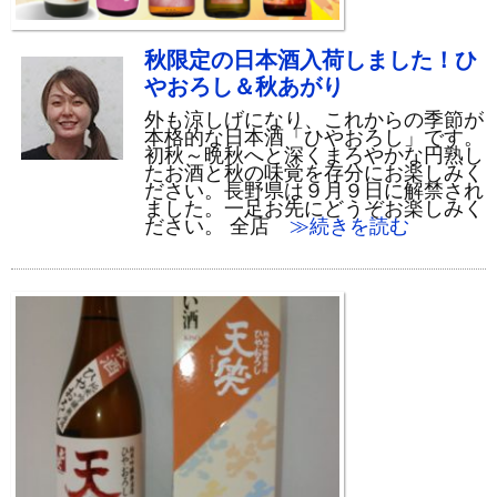
秋限定の日本酒入荷しました！ひ
やおろし＆秋あがり
外も涼しげになり、これからの季節が
本格的な日本酒「ひやおろし」です。
初秋～晩秋へと深くまろやかな円熟し
たお酒と秋の味覚を存分にお楽しみく
ださい。長野県は９月９日に解禁され
ました。一足お先にどうぞお楽しみく
ださい。 全店
≫続きを読む