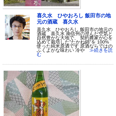
喜久水 ひやおろし 飯田市の地
元の酒蔵 喜久水
喜久水 ひやおろし 飯田市の地元の
酒蔵 喜久水 南信州の澄んだ空気と
自然豊かな大地で、 契約農家が心を
込めて栽培した”たかね錦”を 100%
使った純米原酒です 原酒ならではの
ふくよかな味わい 冷や
≫続きを読
む