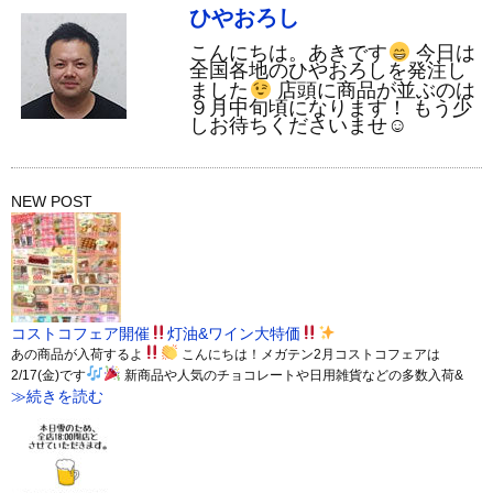
ひやおろし
こんにちは。あきです
今日は
全国各地のひやおろしを発注し
ました
店頭に商品が並ぶのは
９月中旬頃になります！ もう少
しお待ちくださいませ☺
NEW POST
コストコフェア開催
灯油&ワイン大特価
あの商品が入荷するよ
こんにちは！メガテン2月コストコフェアは
2/17(金)です
新商品や人気のチョコレートや日用雑貨などの多数入荷&
≫続きを読む