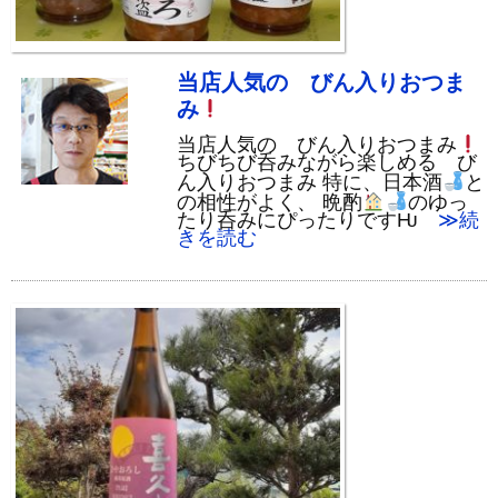
当店人気の びん入りおつま
み
当店人気の びん入りおつまみ
ちびちび呑みながら楽しめる び
ん入りおつまみ 特に、日本酒
と
の相性がよく、 晩酌
のゆっ
たり呑みにぴったりですǶ
≫続
きを読む