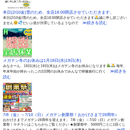
本日(2/10金)雪のため、全店18:00閉店させていただきます。
本日(2/10金)雪のため、全店18:00閉店させていただきます
誠に申し訳ござい
≫続きを読む
ません
だいぶ道が渋滞しているようなので
メガテン冬のお休みは1月18日(水)19日(木)
みなさーん、18日(水)と19日(木)はメガテン冬のお休みになります
毎年、
≫続きを
年末年始が終わったこの2日間のお休みでみんなで研修旅行に行く
読む
7/8（金）～7/10（日）メガテン創業祭！おかげさまで28周年♪
おかげさまでメガテン28周年を迎えます。 7/8（金）～7/10（日）メガテン創
業祭！※チラシはこちらからご覧ください ★創業祭中、5000円ごとに1回くじ
≫続
引き♪はずれなし！ ※事前にお配りしている抽選券も対象ですので、