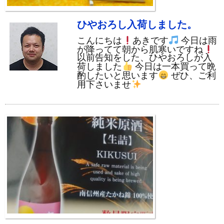
ひやおろし入荷しました。
こんにちは
あきです
今日は雨
が降ってて朝から肌寒いですね
以前告知をした、ひやおろしが入
荷しました
今日は一本買って晩
酌したいと思います
ぜひ、ご利
用下さいませ