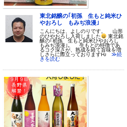
東北銘醸の｢初孫 生もと純米ひ
やおろし もみぢ浪漫｣
こんにちは、よしのりです。 山形
のひやおろし入荷しました
東北銘
醸の｢初孫 生もと純米ひやおろし
もみぢ浪漫｣。 生もとの特徴であ
るコク深さが、熟成を経て旨味を増
しさらに際立っておりますǶ
≫続
きを読む