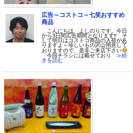
広告～コストコ～七笑おすすめ
商品
こんにちは、よしのりです。今日
から3日間広告期間となります‼ そ
して明日はコストコ商品の入荷があ
りますよ～珍しいもの沢山用意して
おりますので、是非ご来店下さい
今回チラシには載せており
≫続
きを読む