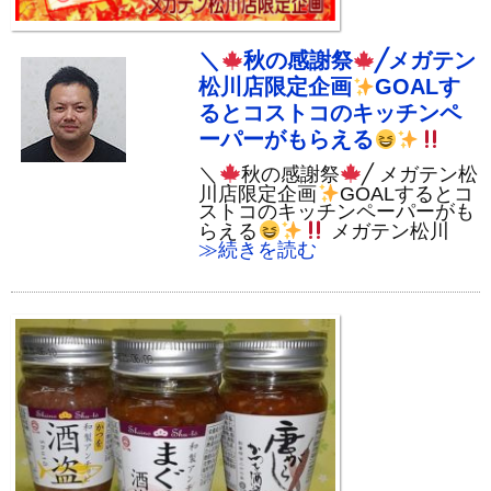
＼
秋の感謝祭
╱メガテン
松川店限定企画
GOALす
るとコストコのキッチンペ
ーパーがもらえる
＼
秋の感謝祭
╱ メガテン松
川店限定企画
GOALするとコ
ストコのキッチンペーパーがも
らえる
メガテン松川
≫続きを読む