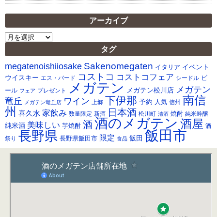
アーカイブ
ア
ー
タグ
カ
Sakenomegaten
megatenoishiiosake
イ
イベント
イタリア
ブ
コストコ
コストコフェア
ウイスキー
ビ
シードル
エス・バード
メガテン
メガテン
メガテン松川店
ール
プレゼント
フェア
南信
下伊那
竜丘
ワイン
予約
人気
メガテン竜丘店
上郷
信州
州
日本酒
家飲み
喜久水
焼酎
純米吟醸
数量限定
新酒
松川町
清酒
酒のメガテン
酒屋
酒
美味しい
純米酒
芋焼酎
酒
飯田市
長野県
限定
長野県飯田市
飯田
祭り
食品