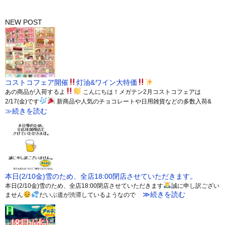
NEW POST
コストコフェア開催
灯油&ワイン大特価
あの商品が入荷するよ
こんにちは！メガテン2月コストコフェアは
2/17(金)です
新商品や人気のチョコレートや日用雑貨などの多数入荷&
≫続きを読む
本日(2/10金)雪のため、全店18:00閉店させていただきます。
本日(2/10金)雪のため、全店18:00閉店させていただきます
誠に申し訳ござい
≫続きを読む
ません
だいぶ道が渋滞しているようなので