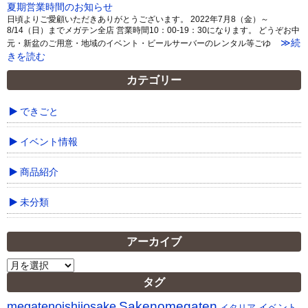
夏期営業時間のお知らせ
日頃よりご愛顧いただきありがとうございます。 2022年7月8（金）～
8/14（日）までメガテン全店 営業時間10：00-19：30になります。 どうぞお中
≫続
元・新盆のご用意・地域のイベント・ビールサーバーのレンタル等ごゆ
きを読む
カテゴリー
できごと
イベント情報
商品紹介
未分類
アーカイブ
ア
ー
タグ
カ
Sakenomegaten
megatenoishiiosake
イ
イベント
イタリア