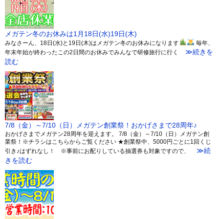
メガテン冬のお休みは1月18日(水)19日(木)
みなさーん、18日(水)と19日(木)はメガテン冬のお休みになります
毎年、
≫続きを
年末年始が終わったこの2日間のお休みでみんなで研修旅行に行く
読む
7/8（金）～7/10（日）メガテン創業祭！おかげさまで28周年♪
おかげさまでメガテン28周年を迎えます。 7/8（金）～7/10（日）メガテン創
業祭！※チラシはこちらからご覧ください ★創業祭中、5000円ごとに1回くじ
≫続
引き♪はずれなし！ ※事前にお配りしている抽選券も対象ですので、
きを読む