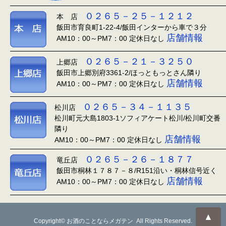
０２６５－２５－１２１２
本 店
飯田市育良町1-22-4/飯田インターから車で３分
店舗情報
AM10：00～PM7：00 定休日なし
０２６５－２１－３２５０
上郷店
飯田市上郷別府3361-2/ほっともっとさん隣り
店舗情報
AM10：00～PM7：00 定休日なし
０２６５－３４－１１３５
松川店
松川町元大島1803-1ソフィアケート松川/松川町交番
隣り
店舗情報
AM10：00～PM7：00 定休日なし
０２６５－２６－１８７７
竜丘店
飯田市桐林１７８７－８/R151沿い・桐林信号近く
店舗情報
AM10：00～PM7：00 定休日なし
▲
Copyright© お酒のことならメガテン All Rights Reserved.