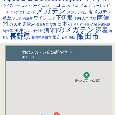
ブ
コストコ
コストコフェア
ウイスキー
ビ
シードル
エス・バード
メガテン
メガテン
メガテン松川店
ール
プレゼント
フェア
南信
下伊那
竜丘
ワイン
予約
人気
メガテン竜丘店
上郷
信州
州
日本酒
家飲み
喜久水
焼酎
純米吟醸
数量限定
新酒
松川町
清酒
酒のメガテン
酒屋
酒
美味しい
純米酒
芋焼酎
酒
飯田市
長野県
限定
長野県飯田市
飯田
祭り
食品