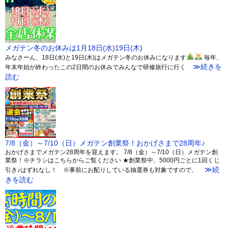
メガテン冬のお休みは1月18日(水)19日(木)
みなさーん、18日(水)と19日(木)はメガテン冬のお休みになります
毎年、
≫続きを
年末年始が終わったこの2日間のお休みでみんなで研修旅行に行く
読む
7/8（金）～7/10（日）メガテン創業祭！おかげさまで28周年♪
おかげさまでメガテン28周年を迎えます。 7/8（金）～7/10（日）メガテン創
業祭！※チラシはこちらからご覧ください ★創業祭中、5000円ごとに1回くじ
≫続
引き♪はずれなし！ ※事前にお配りしている抽選券も対象ですので、
きを読む