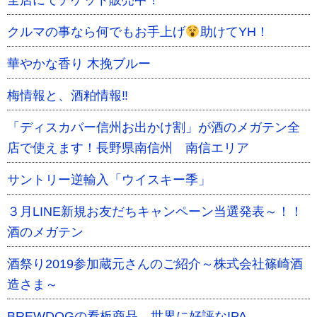
全店にてチケット販売中！
クルマの事なら何でもお手上げ
助けてYH！
華やかな香り 木挽ブルー
梅情報と、酒粕情報‼
「ディスカバー信州お出かけ割」が酒のメガテン全
店で使えます！長野県南信州 南信エリア
サントリー逆輸入「ウイスキー季」
３月LINE新規お友だちキャンペーン当選発表～！！
酒のメガテン
酒祭り2019参加蔵元さんのご紹介～株式会社篠崎酒
造さま～
BREWDOGの看板商品 世界に好評なIPA