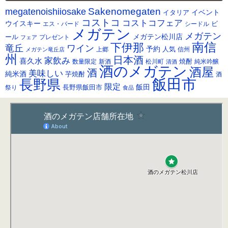
カ
Sakenomegaten
megatenoishiiosake
イ
イベント
イタリア
ブ
コストコ
コストコフェア
ウイスキー
ビ
シードル
エス・バード
メガテン
メガテン
メガテン松川店
ール
プレゼント
フェア
南信
下伊那
竜丘
ワイン
予約
人気
メガテン竜丘店
上郷
信州
州
日本酒
家飲み
喜久水
焼酎
純米吟醸
数量限定
新酒
松川町
清酒
酒のメガテン
酒屋
酒
美味しい
純米酒
芋焼酎
酒
飯田市
長野県
限定
長野県飯田市
飯田
祭り
食品