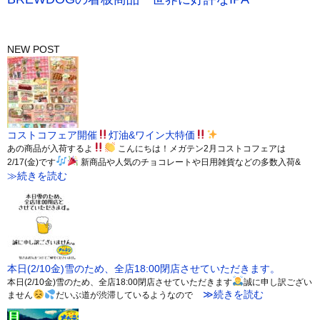
NEW POST
コストコフェア開催
灯油&ワイン大特価
あの商品が入荷するよ
こんにちは！メガテン2月コストコフェアは
2/17(金)です
新商品や人気のチョコレートや日用雑貨などの多数入荷&
≫続きを読む
本日(2/10金)雪のため、全店18:00閉店させていただきます。
本日(2/10金)雪のため、全店18:00閉店させていただきます
誠に申し訳ござい
≫続きを読む
ません
だいぶ道が渋滞しているようなので