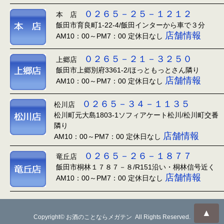
０２６５－２５－１２１２
本 店
飯田市育良町1-22-4/飯田インターから車で３分
店舗情報
AM10：00～PM7：00 定休日なし
０２６５－２１－３２５０
上郷店
飯田市上郷別府3361-2/ほっともっとさん隣り
店舗情報
AM10：00～PM7：00 定休日なし
０２６５－３４－１１３５
松川店
松川町元大島1803-1ソフィアケート松川/松川町交番
隣り
店舗情報
AM10：00～PM7：00 定休日なし
０２６５－２６－１８７７
竜丘店
飯田市桐林１７８７－８/R151沿い・桐林信号近く
店舗情報
AM10：00～PM7：00 定休日なし
▲
Copyright© お酒のことならメガテン All Rights Reserved.