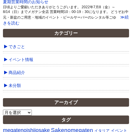
夏期営業時間のお知らせ
日頃よりご愛顧いただきありがとうございます。 2022年7月8（金）～
8/14（日）までメガテン全店 営業時間10：00-19：30になります。 どうぞお中
≫続
元・新盆のご用意・地域のイベント・ビールサーバーのレンタル等ごゆ
きを読む
カテゴリー
できごと
イベント情報
商品紹介
未分類
アーカイブ
ア
ー
タグ
カ
Sakenomegaten
megatenoishiiosake
イ
イベント
イタリア