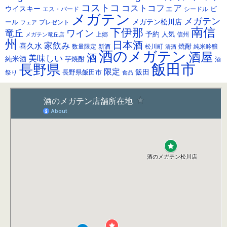
ブ
コストコ
コストコフェア
ウイスキー
ビ
シードル
エス・バード
メガテン
メガテン
メガテン松川店
ール
プレゼント
フェア
南信
下伊那
竜丘
ワイン
予約
人気
メガテン竜丘店
上郷
信州
州
日本酒
家飲み
喜久水
焼酎
純米吟醸
数量限定
新酒
松川町
清酒
酒のメガテン
酒屋
酒
美味しい
純米酒
芋焼酎
酒
飯田市
長野県
限定
長野県飯田市
飯田
祭り
食品