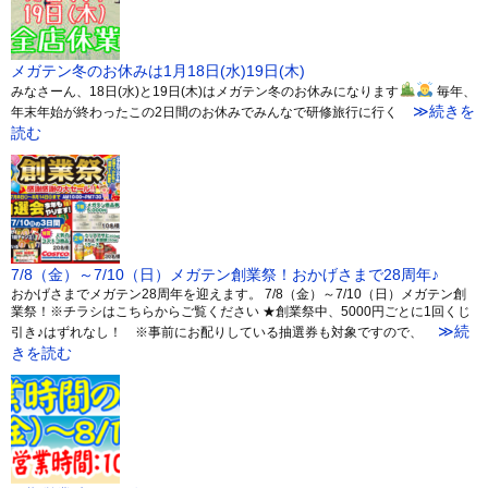
メガテン冬のお休みは1月18日(水)19日(木)
みなさーん、18日(水)と19日(木)はメガテン冬のお休みになります
毎年、
≫続きを
年末年始が終わったこの2日間のお休みでみんなで研修旅行に行く
読む
7/8（金）～7/10（日）メガテン創業祭！おかげさまで28周年♪
おかげさまでメガテン28周年を迎えます。 7/8（金）～7/10（日）メガテン創
業祭！※チラシはこちらからご覧ください ★創業祭中、5000円ごとに1回くじ
≫続
引き♪はずれなし！ ※事前にお配りしている抽選券も対象ですので、
きを読む