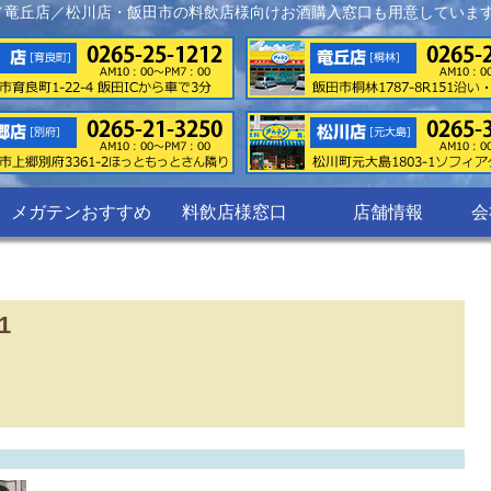
／竜丘店／松川店・飯田市の料飲店様向けお酒購入窓口も用意していま
メガテンおすすめ
料飲店様窓口
店舗情報
会
1