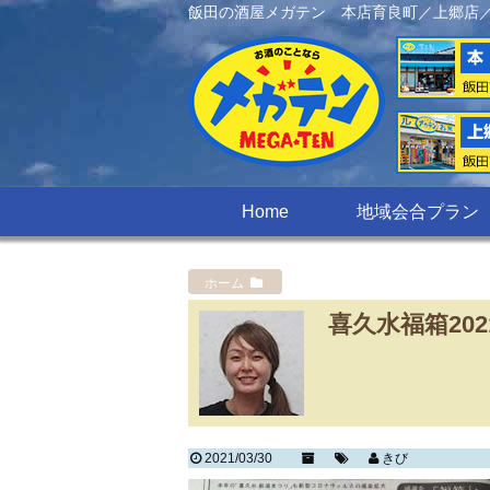
飯田の酒屋メガテン 本店育良町／上郷店
Home
地域会合プラン
ホーム
喜久水福箱202
2021/03/30
きび