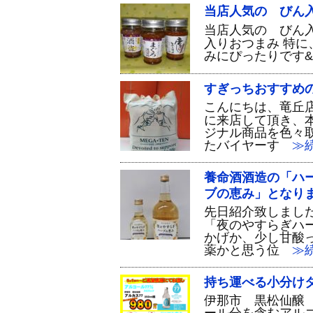
当店人気の びん
当店人気の びん
入りおつまみ 特に
みにぴったりです&#
すぎっちおすすめ
こんにちは、竜丘
に来店して頂き、
ジナル商品を色々
たバイヤーす
≫続
養命酒酒造の「ハ
ブの恵み」となり
先日紹介致しまし
「夜のやすらぎハ
かげか、少し甘酸
薬かと思う位
≫続
持ち運べる小分け
伊那市 黒松仙醸 