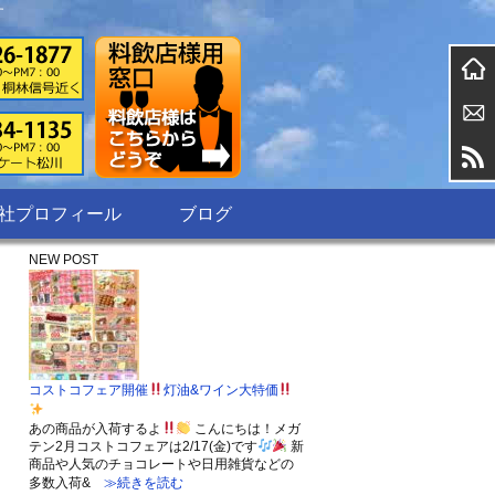
す
社プロフィール
ブログ
NEW POST
コストコフェア開催
灯油&ワイン大特価
あの商品が入荷するよ
こんにちは！メガ
テン2月コストコフェアは2/17(金)です
新
商品や人気のチョコレートや日用雑貨などの
多数入荷&
≫続きを読む