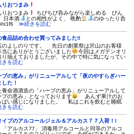
入りおつまみ
入りおつまみ
ちびちび呑みながら楽しめる びん
、日本酒
との相性がよく、 晩酌
のゆったり呑
x1f6
≫続きを読む
の食品詰め合わせ買ってみました‼
店のよしのりです。 先日の創業祭は沢山のお客様
本当にありがとうございました
今回はメガテンオリ
取り揃えておりましたが、その中で特に気になってい
きを読む
ーブの恵み」がリニューアルして「夜のやすらぎハー
ました！
た養命酒酒造の「ハーブの恵み」がリニューアルして
ーブの恵み」となっております
あんず果汁のお
っぱい感じになりました。 私はこれを飲むと睡眠
きを読む
タイプのアルコールジェル＆アルカス７７入荷！!
「アルカス77」 消毒用アルコールと同等のアルコ