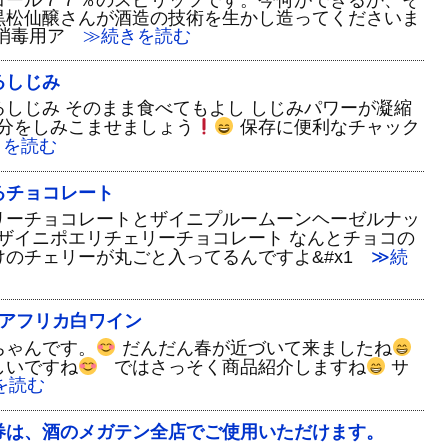
コール７７％のスピリッツです。今何ができるか、そ
黒松仙醸さんが酒造の技術を生かし造ってくださいま
消毒用ア
≫続きを読む
るしじみ
しじみ そのまま食べてもよし しじみパワーが凝縮
分をしみこませましょう
保存に便利なチャック
を読む
るチョコレート
リーチョコレートとザイニプルームーンヘーゼルナッ
ザイニポエリチェリーチョコレート なんとチョコの
のチェリーが丸ごと入ってるんですよ&#x1
≫続
i 南アフリカ白ワイン
ちゃんです。
だんだん春が近づいて来ましたね
しいですね
ではさっそく商品紹介しますね
サ
を読む
券は、酒のメガテン全店でご使用いただけます。