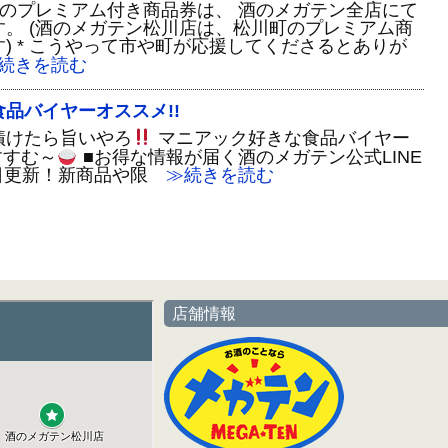
用開始のプレミアム付き商品券は、 酒のメガテン全店にて
。 (酒のメガテン松川店は、松川町のプレミアム商
) * こうやって市や町が応援してくださるとありが
続きを読む
品バイヤーオススメ!!
漬けたら旨いやろ
マニアック好きな食品バイヤー
すすむ～
■お得な情報が届く酒のメガテン公式LINE
日更新！新商品や限
≫続きを読む
店舗情報