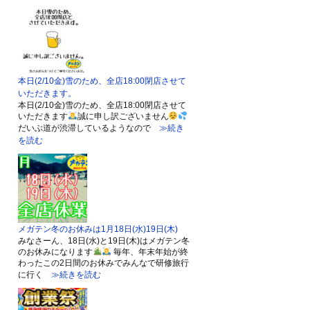
本日(2/10金)雪のため、全店18:00閉店させて
いただきます。
本日(2/10金)雪のため、全店18:00閉店させて
いただきます
誠に申し訳ございません
だいぶ道が渋滞しているようなので
≫続き
を読む
メガテン冬のお休みは1月18日(水)19日(木)
みなさーん、18日(水)と19日(木)はメガテン冬
のお休みになります
毎年、年末年始が終
わったこの2日間のお休みでみんなで研修旅行
に行く
≫続きを読む