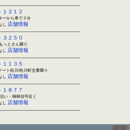
－１２１２
ンターから車で３分
店舗情報
日なし
－３２５０
ともっとさん隣り
店舗情報
日なし
－１１３５
アケート松川/松川町交番隣り
店舗情報
日なし
－１８７７
1沿い・桐林信号近く
店舗情報
日なし