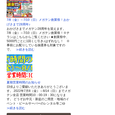
7/8（金）～7/10（日）メガテン創業祭！おか
げさまで28周年♪
おかげさまでメガテン28周年を迎えます。
7/8（金）～7/10（日）メガテン創業祭！※チ
ラシはこちらからご覧ください ★創業祭中、
5000円ごとに1回くじ引き♪はずれなし！ ※
事前にお配りしている抽選券も対象ですの
で、
≫続きを読む
夏期営業時間のお知らせ
日頃よりご愛顧いただきありがとうございま
す。 2022年7月8（金）～8/14（日）までメガ
テン全店 営業時間10：00-19：30になりま
す。 どうぞお中元・新盆のご用意・地域のイ
ベント・ビールサーバーのレンタル等ごゆ
≫続きを読む