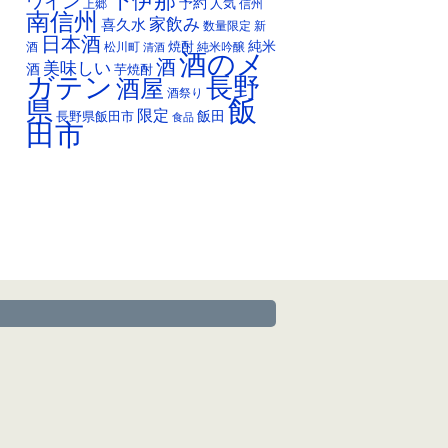
下伊那
ワイン
予約
人気
上郷
信州
南信州
家飲み
喜久水
数量限定
新
日本酒
純米
焼酎
純米吟醸
酒
松川町
清酒
酒のメ
酒
美味しい
酒
芋焼酎
ガテン
長野
酒屋
酒祭り
飯
県
限定
長野県飯田市
飯田
食品
田市