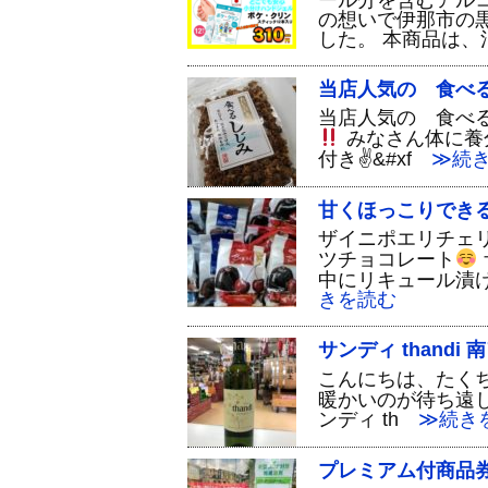
ール分を含むアル
の想いで伊那市の
した。 本商品は、
当店人気の 食べ
当店人気の 食べる
みなさん体に養
付き✌&#xf
≫続き
甘くほっこりでき
ザイニポエリチェ
ツチョコレート
中にリキュール漬け
きを読む
サンディ thand
こんにちは、たく
暖かいのが待ち遠
ンディ th
≫続き
プレミアム付商品