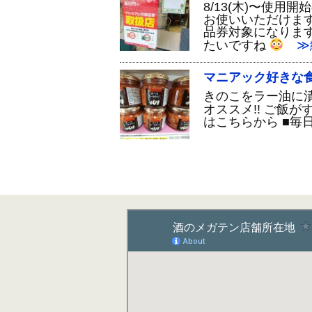
8/13(木)〜使
お使いいただけます
品券対象になります
たいですね
≫
マニアック好きな食
きのこをラー油に
オススメ!! ご飯が
はこちらから ■毎