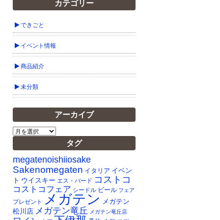
カテゴリー
できごと
イベント情報
商品紹介
未分類
アーカイブ
ア
ー
タグ
カ
イ
megatenoishiiosake
ブ
Sakenomegaten
イベン
イタリア
コストコ
ト
ウイスキー
エス・バード
コストコフェア
ビール
シードル
フェア
メガテン
メガテン
プレゼント
メガテン竜丘
松川店
メガテン竜丘店