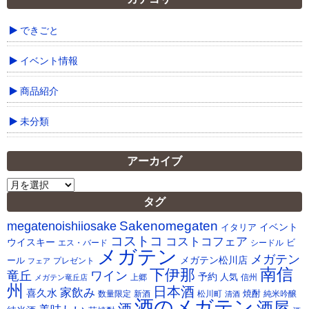
できごと
イベント情報
商品紹介
未分類
アーカイブ
ア
ー
タグ
カ
Sakenomegaten
megatenoishiiosake
イ
イベント
イタリア
ブ
コストコ
コストコフェア
ウイスキー
ビ
シードル
エス・バード
メガテン
メガテン
メガテン松川店
ール
プレゼント
フェア
南信
下伊那
竜丘
ワイン
予約
人気
メガテン竜丘店
上郷
信州
州
日本酒
家飲み
喜久水
焼酎
純米吟醸
数量限定
新酒
松川町
清酒
酒のメガテン
酒屋