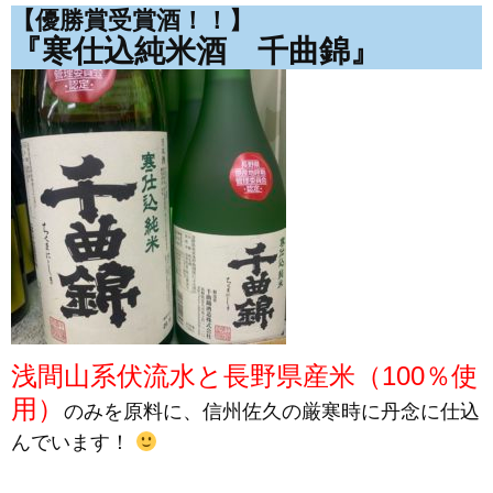
【優勝賞受賞酒！！】
『寒仕込純米酒 千曲錦』
浅間山系伏流水と長野県産米（100％使
用）
のみを原料に、信州佐久の厳寒時に丹念に仕込
んでいます！