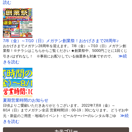
読む
7/8（金）～7/10（日）メガテン創業祭！おかげさまで28周年♪
おかげさまでメガテン28周年を迎えます。 7/8（金）～7/10（日）メガテン創
業祭！※チラシはこちらからご覧ください ★創業祭中、5000円ごとに1回くじ
≫続
引き♪はずれなし！ ※事前にお配りしている抽選券も対象ですので、
きを読む
夏期営業時間のお知らせ
日頃よりご愛顧いただきありがとうございます。 2022年7月8（金）～
8/14（日）までメガテン全店 営業時間10：00-19：30になります。 どうぞお中
≫続
元・新盆のご用意・地域のイベント・ビールサーバーのレンタル等ごゆ
きを読む
カテゴリー