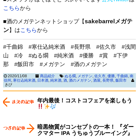
こちら
から
sakebarrelメガテ
■酒のメガテンネットショップ【
ン
】は
こちら
から
#千曲錦 #寒仕込純米酒 #長野県 #佐久市 #浅間
山 #冷 #ぬる燗 #純米酒 #優勝 #賞 #下伊
那 #飯田市 #メガテン #酒のメガテン
2020/11/08
商品紹介
ぬる燗
,
メガテン
,
佐久市
,
優勝
,
千曲錦
,
南
信州
,
寒仕込純米酒
,
日本酒
,
純米酒
,
酒
,
酒のメガテン
,
酒屋
,
長野県
,
飯田市
きび
年内最後！コストコフェアを楽しもう
暗黒物質がコンセプトの一本！ 『ダー
クマター IPA うちゅうブルーイング』