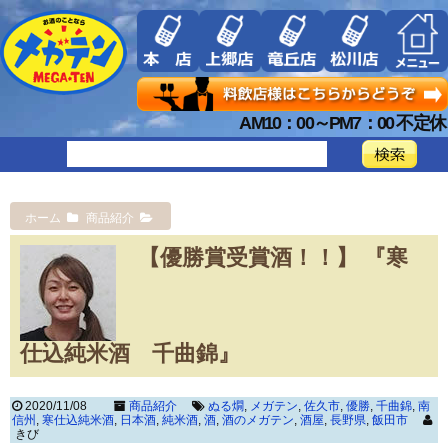
AM10：00～PM7：00 不定休
ホーム
商品紹介
【優勝賞受賞酒！！】 『寒
仕込純米酒 千曲錦』
2020/11/08
商品紹介
ぬる燗
,
メガテン
,
佐久市
,
優勝
,
千曲錦
,
南
信州
,
寒仕込純米酒
,
日本酒
,
純米酒
,
酒
,
酒のメガテン
,
酒屋
,
長野県
,
飯田市
きび