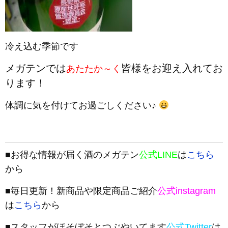
冷え込む季節です
メガテンでは
皆様をお迎え入れてお
あたたか～く
ります！
体調に気を付けてお過ごしください♪
■お得な情報が届く酒のメガテン
公式LINE
は
こちら
から
■毎日更新！新商品や限定商品ご紹介
公式instagram
は
こちら
から
■スタッフがほそぼそとつぶやいてます
公式Twitter
は