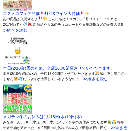
コストコフェア開催
灯油&ワイン大特価
あの商品が入荷するよ
こんにちは！メガテン2月コストコフェアは
2/17(金)です
新商品や人気のチョコレートや日用雑貨などの多数入荷&
≫続きを読む
本日(2/10金)雪のため、全店18:00閉店させていただきます。
本日(2/10金)雪のため、全店18:00閉店させていただきます
誠に申し訳ござい
≫続きを読む
ません
だいぶ道が渋滞しているようなので
メガテン冬のお休みは1月18日(水)19日(木)
みなさーん、18日(水)と19日(木)はメガテン冬のお休みになります
毎年、
≫続きを
年末年始が終わったこの2日間のお休みでみんなで研修旅行に行く