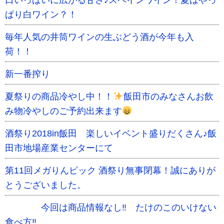
口いっぱいに広がる甘さ♪スペインワイン！夏はやっ
ぱり白ワイン？！
毎年人気の井筒ワインの生ぶどう酒が今年も入
荷！！
新一番搾り
夏祭りの商品冷やし中！！
飯田市のみなさんお飲
み物冷やしのご予約出来ます
酒祭り2018in飯田 楽しいイベント盛りだくさん♪飯
田市地場産業センターにて
第11回メガりんピック 酒祭り無事閉幕！誠にありが
とうございました。
今回は商品情報なし‼ たけのこのいけない
食べ方‼