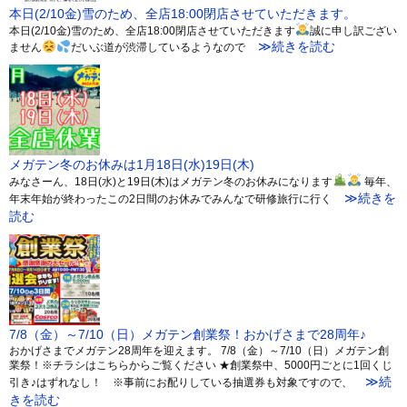
本日(2/10金)雪のため、全店18:00閉店させていただきます。
本日(2/10金)雪のため、全店18:00閉店させていただきます
誠に申し訳ござい
≫続きを読む
ません
だいぶ道が渋滞しているようなので
メガテン冬のお休みは1月18日(水)19日(木)
みなさーん、18日(水)と19日(木)はメガテン冬のお休みになります
毎年、
≫続きを
年末年始が終わったこの2日間のお休みでみんなで研修旅行に行く
読む
7/8（金）～7/10（日）メガテン創業祭！おかげさまで28周年♪
おかげさまでメガテン28周年を迎えます。 7/8（金）～7/10（日）メガテン創
業祭！※チラシはこちらからご覧ください ★創業祭中、5000円ごとに1回くじ
≫続
引き♪はずれなし！ ※事前にお配りしている抽選券も対象ですので、
きを読む