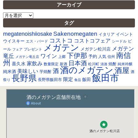
アーカイブ
ア
ー
タグ
カ
Sakenomegaten
megatenoishiiosake
イ
イベント
イタリア
ブ
コストコ
コストコフェア
ウイスキー
ビ
シードル
エス・バード
メガテン
メガテン
メガテン松川店
ール
プレゼント
フェア
南信
下伊那
竜丘
ワイン
予約
人気
メガテン竜丘店
上郷
信州
州
日本酒
家飲み
喜久水
焼酎
純米吟醸
数量限定
新酒
松川町
清酒
酒のメガテン
酒屋
酒
美味しい
純米酒
芋焼酎
酒
飯田市
長野県
限定
長野県飯田市
飯田
祭り
食品