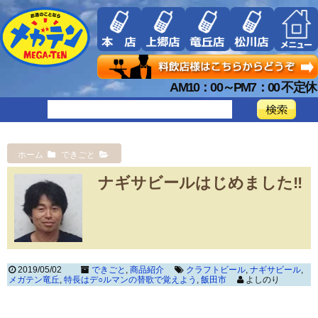
AM10：00～PM7：00 不定休
ホーム
できごと
ナギサビールはじめました‼
2019/05/02
できごと
,
商品紹介
クラフトビール
,
ナギサビール
,
メガテン竜丘
,
特長はデ○ルマンの替歌で覚えよう
,
飯田市
よしのり