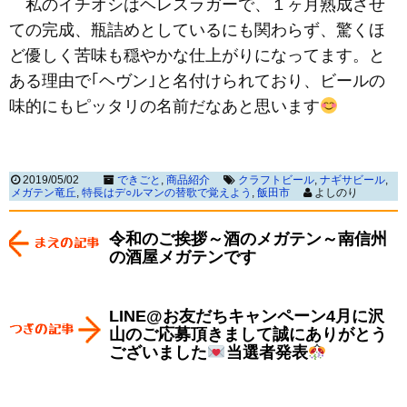
私のイチオシはヘレスラガーで、１ヶ月熟成させ
ての完成、瓶詰めとしているにも関わらず、驚くほ
ど優しく苦味も穏やかな仕上がりになってます。と
ある理由で｢ヘヴン｣と名付けられており、ビールの
味的にもピッタリの名前だなあと思います
2019/05/02
できごと
,
商品紹介
クラフトビール
,
ナギサビール
,
メガテン竜丘
,
特長はデ○ルマンの替歌で覚えよう
,
飯田市
よしのり
令和のご挨拶～酒のメガテン～南信州
の酒屋メガテンです
LINE@お友だちキャンペーン4月に沢
山のご応募頂きまして誠にありがとう
ございました
当選者発表