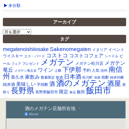
未分類
アーカイブ
ア
ー
タグ
カ
Sakenomegaten
megatenoishiiosake
イ
イベント
イタリア
ブ
コストコ
コストコフェア
ウイスキー
ビ
シードル
エス・バード
メガテン
メガテン
メガテン松川店
ール
プレゼント
フェア
南信
下伊那
竜丘
ワイン
予約
人気
メガテン竜丘店
上郷
信州
州
日本酒
家飲み
喜久水
焼酎
純米吟醸
数量限定
新酒
松川町
清酒
酒のメガテン
酒屋
酒
美味しい
純米酒
芋焼酎
酒
飯田市
長野県
限定
長野県飯田市
飯田
祭り
食品