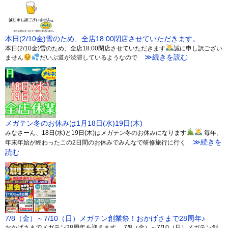
本日(2/10金)雪のため、全店18:00閉店させていただきます。
本日(2/10金)雪のため、全店18:00閉店させていただきます
誠に申し訳ござい
≫続きを読む
ません
だいぶ道が渋滞しているようなので
メガテン冬のお休みは1月18日(水)19日(木)
みなさーん、18日(水)と19日(木)はメガテン冬のお休みになります
毎年、
≫続きを
年末年始が終わったこの2日間のお休みでみんなで研修旅行に行く
読む
7/8（金）～7/10（日）メガテン創業祭！おかげさまで28周年♪
おかげさまでメガテン28周年を迎えます。 7/8（金）～7/10（日）メガテン創