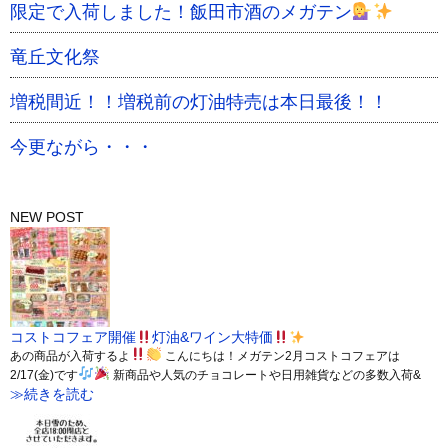
限定で入荷しました！飯田市酒のメガテン
竜丘文化祭
増税間近！！増税前の灯油特売は本日最後！！
今更ながら・・・
NEW POST
コストコフェア開催
灯油&ワイン大特価
あの商品が入荷するよ
こんにちは！メガテン2月コストコフェアは
2/17(金)です
新商品や人気のチョコレートや日用雑貨などの多数入荷&
≫続きを読む