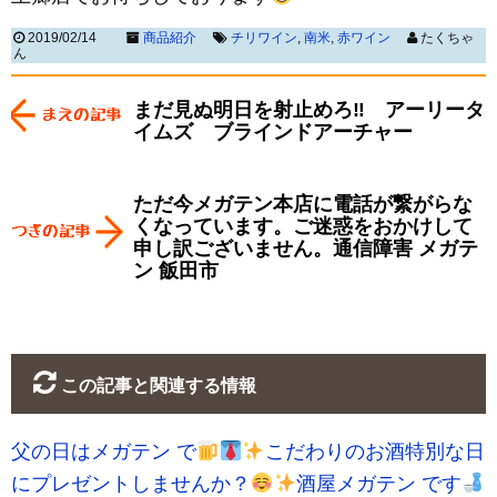
2019/02/14
商品紹介
チリワイン
,
南米
,
赤ワイン
たくちゃ
ん
まだ見ぬ明日を射止めろ‼ アーリータ
イムズ ブラインドアーチャー
ただ今メガテン本店に電話が繋がらな
くなっています。ご迷惑をおかけして
申し訳ございません。通信障害 メガテ
ン 飯田市
この記事と関連する情報
父の日はメガテン で
こだわりのお酒特別な日
にプレゼントしませんか？
酒屋メガテン です