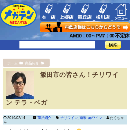
AM10：00～PM7：00 不定休
ホーム
商品紹介
飯田市の皆さん！チリワイ
ン テラ・ベガ
2019/02/14
商品紹介
チリワイン
,
南米
,
赤ワイン
たくちゃ
ん