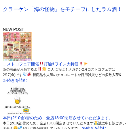
クラーケン「海の怪物」をモチーフにしたラム酒！
NEW POST
コストコフェア開催
灯油&ワイン大特価
あの商品が入荷するよ
こんにちは！メガテン2月コストコフェアは
2/17(金)です
新商品や人気のチョコレートや日用雑貨などの多数入荷&
≫続きを読む
本日(2/10金)雪のため、全店18:00閉店させていただきます。
本日(2/10金)雪のため、全店18:00閉店させていただきます
誠に申し訳ござい
≫続きを読む
ません
だいぶ道が渋滞しているようなので