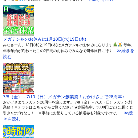
メガテン冬のお休みは1月18日(水)19日(木)
みなさーん、18日(水)と19日(木)はメガテン冬のお休みになります
毎年、
≫続きを
年末年始が終わったこの2日間のお休みでみんなで研修旅行に行く
読む
7/8（金）～7/10（日）メガテン創業祭！おかげさまで28周年♪
おかげさまでメガテン28周年を迎えます。 7/8（金）～7/10（日）メガテン創
業祭！※チラシはこちらからご覧ください ★創業祭中、5000円ごとに1回くじ
≫続
引き♪はずれなし！ ※事前にお配りしている抽選券も対象ですので、
きを読む