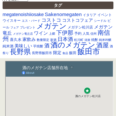
ー
タグ
カ
Sakenomegaten
megatenoishiiosake
イ
イベント
イタリア
ブ
コストコ
コストコフェア
ウイスキー
ビ
シードル
エス・バード
メガテン
メガテン
メガテン松川店
ール
プレゼント
フェア
南信
下伊那
竜丘
ワイン
予約
人気
メガテン竜丘店
上郷
信州
州
日本酒
家飲み
喜久水
焼酎
純米吟醸
数量限定
新酒
松川町
清酒
酒のメガテン
酒屋
酒
美味しい
純米酒
芋焼酎
酒
飯田市
長野県
限定
長野県飯田市
飯田
祭り
食品