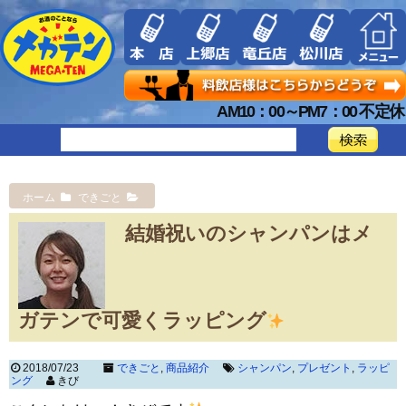
AM10：00～PM7：00 不定休
ホーム
できごと
結婚祝いのシャンパンはメ
ガテンで可愛くラッピング
2018/07/23
できごと
,
商品紹介
シャンパン
,
プレゼント
,
ラッピ
ング
きび