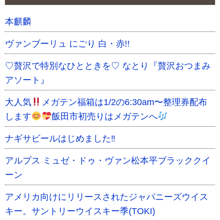
本麒麟
ヴァンブーリュ にごり 白・赤!!
♡贅沢で特別なひとときを♡ なとり『贅沢おつまみ
アソート』
大人気
メガテン福箱は1/2の6:30am〜整理券配布
します
飯田市初売りはメガテンへ
ナギサビールはじめました‼
アルプス ミュゼ・ドゥ・ヴァン松本平ブラッククイ
ーン
アメリカ向けにリリースされたジャパニーズウイス
キー。サントリーウイスキー季(TOKI)