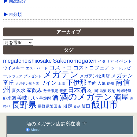
商品紹介
未分類
アーカイブ
ア
ー
タグ
カ
Sakenomegaten
megatenoishiiosake
イ
イベント
イタリア
ブ
コストコ
コストコフェア
ウイスキー
ビ
シードル
エス・バード
メガテン
メガテン
メガテン松川店
ール
プレゼント
フェア
南信
下伊那
竜丘
ワイン
予約
人気
メガテン竜丘店
上郷
信州
州
日本酒
家飲み
喜久水
焼酎
純米吟醸
数量限定
新酒
松川町
清酒
酒のメガテン
酒屋
酒
美味しい
純米酒
芋焼酎
酒
飯田市
長野県
限定
長野県飯田市
飯田
祭り
食品