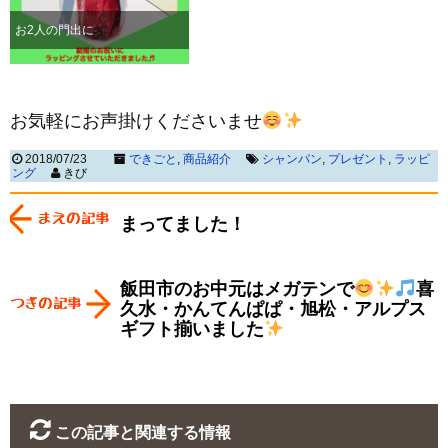
お2人の門出に
お気軽にお声掛けくださいませ
2018/07/23
できごと
,
商品紹介
シャンパン
,
プレゼント
,
ラッピ
ング
きび
まってました！
飯田市のお中元はメガテンで
喜
久水・かんてんぱぱ・旭松・アルプス
ギフト揃いました
この記事と関連する情報