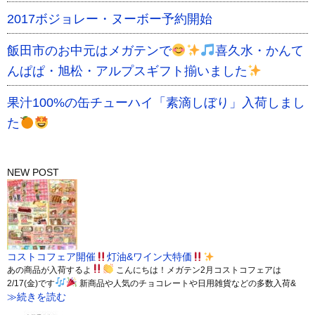
2017ボジョレー・ヌーボー予約開始
飯田市のお中元はメガテンで
喜久水・かんて
んぱぱ・旭松・アルプスギフト揃いました
果汁100%の缶チューハイ「素滴しぼり」入荷しまし
た
NEW POST
コストコフェア開催
灯油&ワイン大特価
あの商品が入荷するよ
こんにちは！メガテン2月コストコフェアは
2/17(金)です
新商品や人気のチョコレートや日用雑貨などの多数入荷&
≫続きを読む