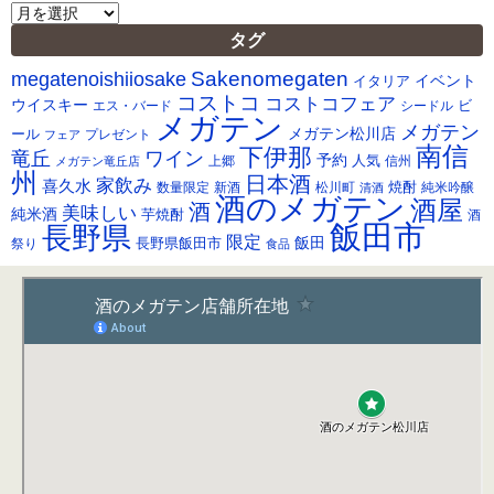
ア
ー
タグ
カ
Sakenomegaten
megatenoishiiosake
イ
イベント
イタリア
ブ
コストコ
コストコフェア
ウイスキー
ビ
シードル
エス・バード
メガテン
メガテン
メガテン松川店
ール
プレゼント
フェア
南信
下伊那
竜丘
ワイン
予約
人気
メガテン竜丘店
上郷
信州
州
日本酒
家飲み
喜久水
焼酎
純米吟醸
数量限定
新酒
松川町
清酒
酒のメガテン
酒屋
酒
美味しい
純米酒
芋焼酎
酒
飯田市
長野県
限定
長野県飯田市
飯田
祭り
食品