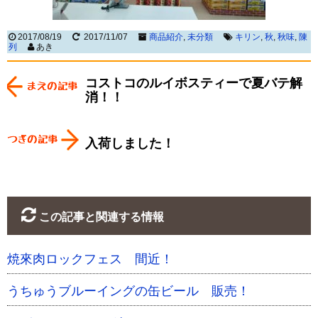
2017/08/19
2017/11/07
商品紹介
,
未分類
キリン
,
秋
,
秋味
,
陳
列
あき
コストコのルイボスティーで夏バテ解
消！！
入荷しました！
この記事と関連する情報
焼來肉ロックフェス 間近！
うちゅうブルーイングの缶ビール 販売！