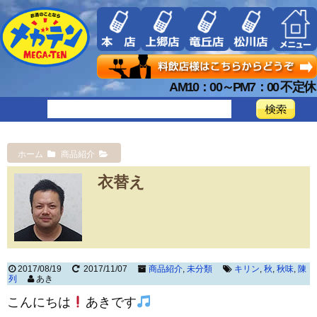
AM10：00～PM7：00 不定休
ホーム
商品紹介
衣替え
2017/08/19
2017/11/07
商品紹介
,
未分類
キリン
,
秋
,
秋味
,
陳
列
あき
こんにちは
あきです