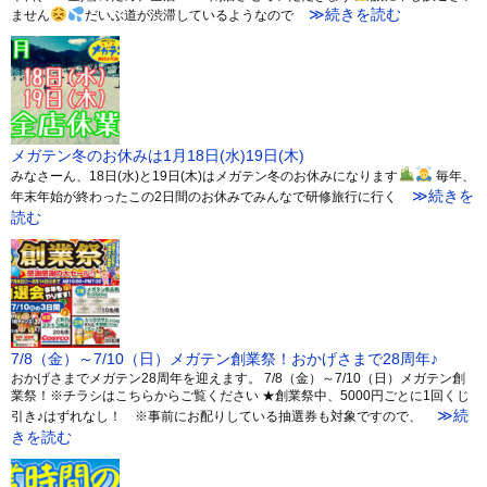
≫続きを読む
ません
だいぶ道が渋滞しているようなので
メガテン冬のお休みは1月18日(水)19日(木)
みなさーん、18日(水)と19日(木)はメガテン冬のお休みになります
毎年、
≫続きを
年末年始が終わったこの2日間のお休みでみんなで研修旅行に行く
読む
7/8（金）～7/10（日）メガテン創業祭！おかげさまで28周年♪
おかげさまでメガテン28周年を迎えます。 7/8（金）～7/10（日）メガテン創
業祭！※チラシはこちらからご覧ください ★創業祭中、5000円ごとに1回くじ
≫続
引き♪はずれなし！ ※事前にお配りしている抽選券も対象ですので、
きを読む